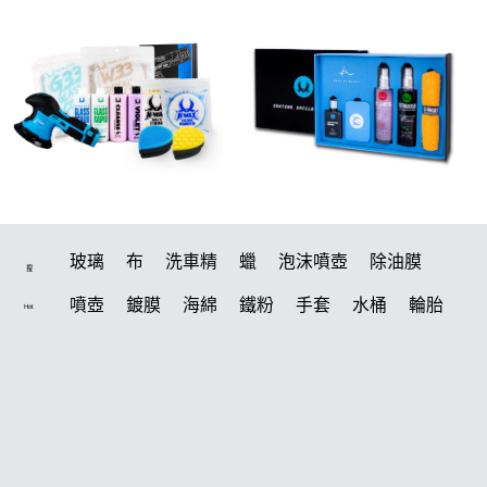
玻璃
布
洗車精
蠟
泡沫噴壺
除油膜
搜
噴壺
鍍膜
海綿
鐵粉
手套
水桶
輪胎
Hot
打蠟機
風槍
拋光
鍍膜劑
泡沫
油膜
吸水布
電動
打蠟棉
塑料
除油墨
瓷土
打蠟
汽車蠟推薦
磁土
輪胎油
風
機車
羊毛
泡沫噴壺推薦
吸水布推薦
柏油
消光
常見問題