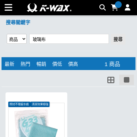
【玻璃布】搜尋結果 | K-WAX台灣汽車美容材料
搜尋關鍵字
搜尋
1 商品
最新
熱門
暢銷
價低
價高
擦拭不殘留水痕
清潔效果極強
特殊織法強韌耐用