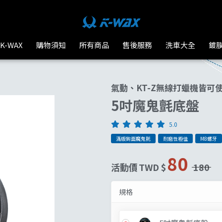
K-WAX
購物須知
所有商品
售後服務
洗車大全
鍍
氣動、KT-Z無線打蠟機皆可
5吋魔鬼氈底盤
5.0
滿版鉤面魔鬼氈
耐磨性極佳
M8螺牙
80
活動價
TWD $
180
規格