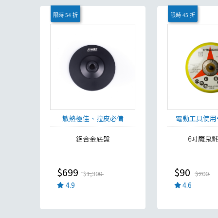
限時 54 折
限時 45 折
散熱極佳、拉皮必備
電動工具使用
鋁合金底盤
6吋魔鬼
$699
$90
$1,300
$200
4.9
4.6