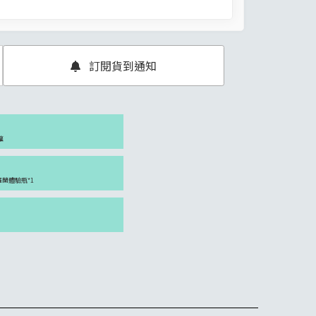
訂閱貨到通知
罐
紫羅蘭體驗瓶*1