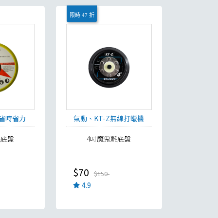
限時 47 折
省時省力
氣動、KT-Z無線打蠟機
皆可使用
氈底盤
4吋魔鬼氈底盤
$70
$150
4.9