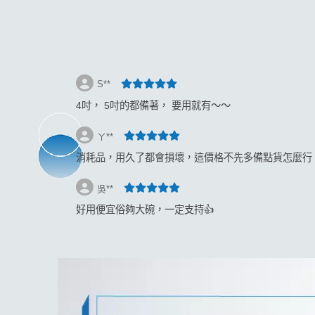
返回
S**
4吋， 5吋的都備著， 要用就有～～
ㄚ**
消耗品，用久了都會損壞，這價格不先多備點貨怎麼行
吳**
好用便宜俗夠大碗，一定支持👍