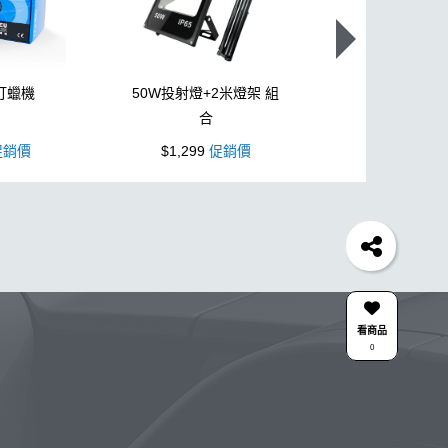
打蠟機
50W投射燈+2米燈架 組
L型3吋氣動
合
銷價
$1,299
促銷價
$1,099
促
水桶
輪胎
打蠟機
拋光
風槍
塑料
打蠟
風
磁土
美白
瓷土
萬用
刷子
機車
打蠟棉
細節刷
臘
吸水布推薦
清潔蠟
玻璃鍍膜
玻璃油膜去除膏
除蠟
看商品
0
清潔
桶
收納
皮革
高壓清洗機
維護
系列噴頭+800ML HDPE 瓶 S-25噴
香氛
合作廠商
關注K-WAX