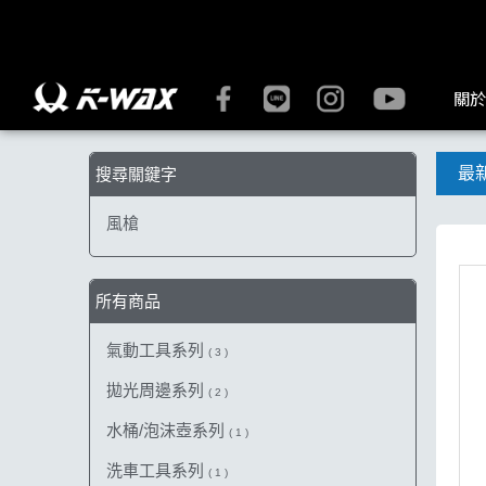
【風槍】搜尋結果 | K-WAX台灣汽車美容材料
關於
最
搜尋關鍵字
風槍
所有商品
氣動工具系列
( 3 )
拋光周邊系列
( 2 )
水桶/泡沫壺系列
( 1 )
洗車工具系列
( 1 )