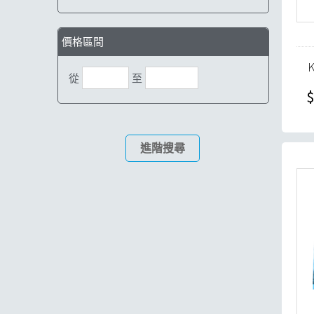
價格區間
從
至
$
進階搜尋