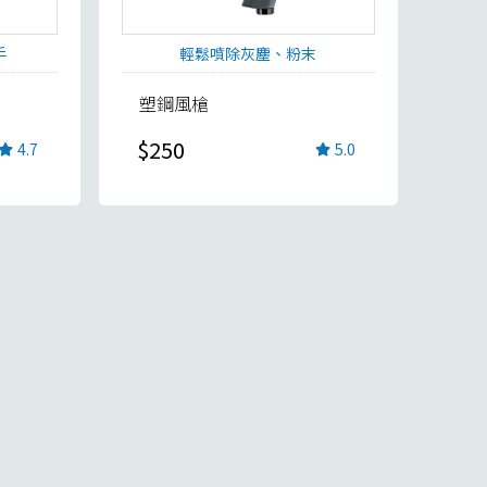
手
輕鬆噴除灰塵、粉末
塑鋼風槍
$250
4.7
5.0