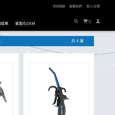
常見問題
聯繫我們
登入/註冊
(
)
膜成果
客製化OEM
高
共 4 筆