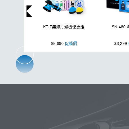
KT-Z無線打蠟機優惠組
SN-480
$5,690
促銷價
$3,299
玻璃
布
洗車精
蠟
鐵粉
搜
電動
刷
除油墨
鍍膜劑
清洗機
K-WAX CS 封體維護劑 
瓶子
下蠟布
黏土
紫羅蘭
K-WAX EF電動泡沫噴壺
能量
鞋
下蠟
蝌蚪吸水布
塑膠
拋光機
泡沫壺
噴槍頭
蚊