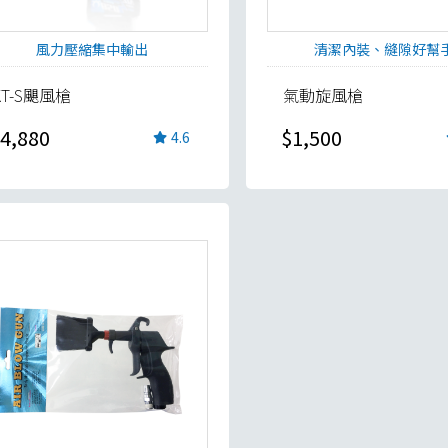
風力壓縮集中輸出
清潔內裝、縫隙好幫
KT-S颶風槍
氣動旋風槍
4,880
$1,500
4.6