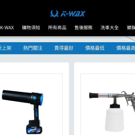
K-WAX
購物須知
所有商品
售後服務
洗車大全
鍍
新上架
熱門關注
賣得最好
價格最低
價格最