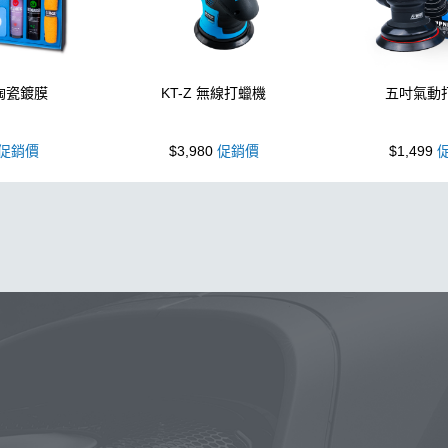
 陶瓷鍍膜
KT-Z 無線打蠟機
五吋氣動
促銷價
$3,980
促銷價
$1,499
促
泡沫噴壺
噴壺
海綿
除油膜
吸水布
鍍膜
手套
油膜
洗車
柏油
輪胎油
泡沫
羊毛
汽車蠟推薦
綿
II代
噴頭
蝌蚪
消光
K40
泡沫噴壺推薦
無線打蠟機
擦車布
ktz
氣動 除油膜
KT15
洗車機
颶風
N33
K-power
新手洗車
水痕
防水鞋
Kt-z
高壓
輪胎刷
颶風槍
點漆
無線
水槍
內裝
晨息
萬用清潔劑
S
常見問題
聯絡K-WAX
蟲
瓶
除臭
雨刷
購物說明
電話：03-2712899