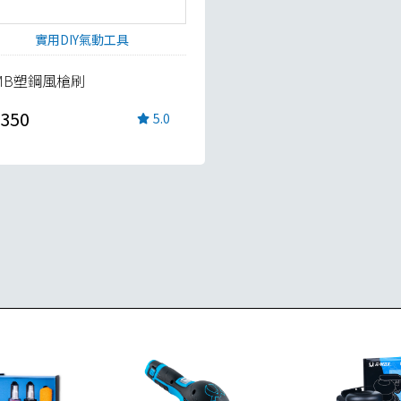
實用DIY氣動工具
MB塑鋼風槍刷
350
5.0