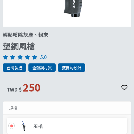
輕鬆噴除灰塵、粉末
塑鋼風槍
5.0
台灣製造
全塑鋼材質
雙掛勾設計
250
TWD $
規格
風槍