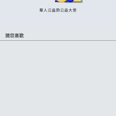
猜您喜歡
可輕鬆噴除灰塵
即壓即用
厚織細纖維
吸汙力強
無邊設計不傷車漆
車內清潔無往不利
實用DIY氣動工具
下蠟、下鍍膜皆可用