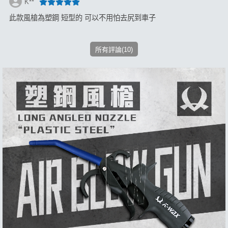
K**
此款風槍為塑鋼 短型的 可以不用怕去尻到車子
所有評論(10)