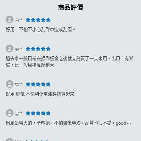
商品評價
呂**
好用，不怕不小心刮到車造成刮傷。
幾**
過去拿一般風槍去插到板金之後就立刻買了一支來用，出風口有漸
縮，比一般風槍風壓稍大
智**
好用 帥氣 不怕刮傷車漆趕快買起來
忠**
出風量蠻大的，全塑鋼，不怕畫傷車漆，品質也很不錯，good~~