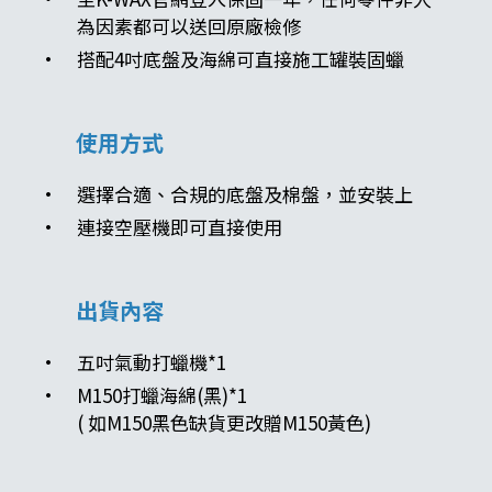
為因素都可以送回原廠檢修
搭配4吋底盤及海綿可直接施工罐裝固蠟
使用方式
選擇合適、合規的底盤及棉盤，並安裝上
連接空壓機即可直接使用
出貨內容
五吋氣動打蠟機*1
M150打蠟海綿(黑)*1
( 如M150黑色缺貨更改贈M150黃色)