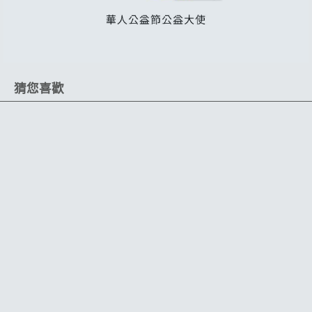
猜您喜歡
拋光必備
可搭配氣動、電動
打蠟機
輕鬆去除各式傷痕
魔鬼氈黏貼
特殊貼合技術
低番多角研磨顆粒
拋光修復一次買齊
打蠟機必備海綿