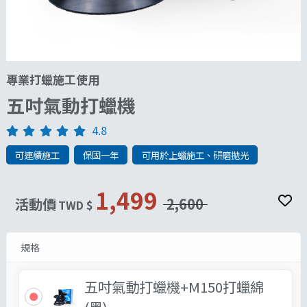
專業打蠟施工使用
五吋氣動打蠟機
4.8
可連續施工
保固一年
可用於上蠟施工、研磨拋光
1,499
活動價
2,600
TWD $
規格
五吋氣動打蠟機+M150打蠟綿
(黑)