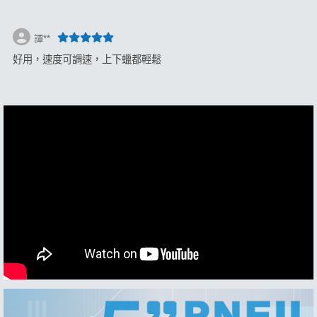
譚**
好用，速度可調速，上下蠟都輕鬆