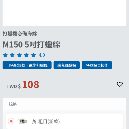
打蠟機必備海綿
M150 5吋打蠟綿
4.9
可搭配氣動、電動打蠟機
魔鬼氈黏貼
特殊貼合技術
108
TWD $
規格
黃-粗目(新款)