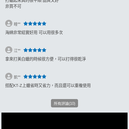
打蠟起來真的很平順 品質又好
非買不可
睡**
海綿非常結實好用 可以用很多次
江**
拿來打美白蠟的時候很方便，可以打得很乾淨
凱**
搭配KT-Z上蠟省時又省力，而且還可以重複使用
所有評論(10)