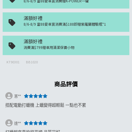
8/6-8/9 富88愛車賞消費贈K-POWER一罐
滿額好禮
8/6-8/9 富88愛車賞消費滿$188即贈紫羅蘭體驗瓶*1
滿額好禮
消費滿$799贈車用清潔保養小物
KT90301
BB1020
商品評價
憲**
搭配電動打蠟機 上蠟變得超輕鬆 一點也不累
達**