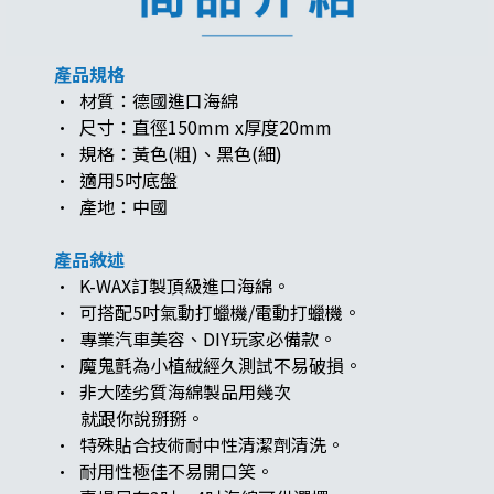
產品規格
· 材質：德國進口海綿
· 尺寸：直徑150mm x厚度20mm
· 規格：黃色(粗)、黑色(細)
· 適用5吋底盤
· 產地：中國
產品敘述
· K-WAX訂製頂級進口海綿。
· 可搭配5吋氣動打蠟機/電動打蠟機。
· 專業汽車美容、DIY玩家必備款。
· 魔鬼氈為小植絨經久測試不易破損。
· 非大陸劣質海綿製品用幾次
就跟你說掰掰。
· 特殊貼合技術耐中性清潔劑清洗。
· 耐用性極佳不易開口笑。