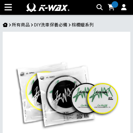
M150 5吋打蠟綿 | K-WAX台灣汽車美容材料
所有商品
DIY洗車保養必備
棕櫚蠟系列