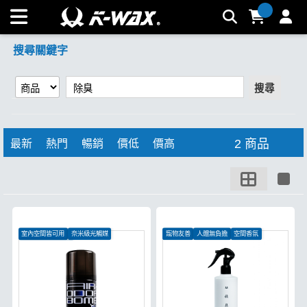
【除臭】搜尋結果 | K-WAX台灣汽車美容材料
搜尋關鍵字
搜尋
2 商品
最新
熱門
暢銷
價低
價高
室內空間皆可用
奈米級光觸媒
寵物友善
人體無負擔
空間香氛
去除各種頑固異味