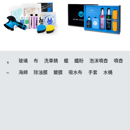
玻璃
布
洗車精
蠟
鐵粉
泡沫噴壺
噴壺
搜
海綿
除油膜
鍍膜
吸水布
手套
水桶
Hot
輪胎
打蠟機
風槍
拋光
塑料
打蠟
電動
除油墨
刷
鍍膜劑
油膜
洗車
輪胎油
泡沫
羊毛
柏油
汽車蠟推薦
綿
美白
瓷土
萬用
風
磁土
機車
清洗機
刷子
常見問題