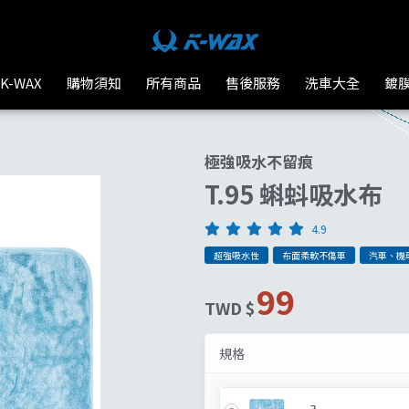
皆可使用 | K-WAX台灣汽車美容材料
K-WAX
購物須知
所有商品
售後服務
洗車大全
鍍
極強吸水不留痕
T.95 蝌蚪吸水布
4.9
超強吸水性
布面柔軟不傷車
汽車、機
99
TWD $
規格