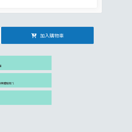
加入購物車
罐
紫羅蘭體驗瓶*1