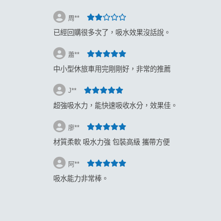
周**
已經回購很多次了，吸水效果沒話說。
蕭**
中小型休旅車用完剛剛好，非常的推薦
J**
超強吸水力，能快速吸收水分，效果佳。
廖**
材質柔軟 吸水力強 包裝高級 攜帶方便
阿**
吸水能力非常棒。
現