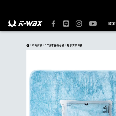
T95 蝌蚪吸水布 | 超強吸水性 布面柔軟不傷車 汽車、機車、居家
關於
所有商品
DIY洗車保養必備
居家清潔保養