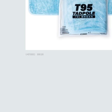
U40700002
BB0108