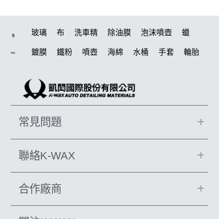
玻璃
布
洗車精
除油膜
泡沫噴壺
蠟
搜
鍍膜
鐵粉
噴壺
海綿
水桶
手套
輪胎
Hot
打蠟機
風槍
吸水布
油膜
泡沫
電動
鍍膜劑
打蠟棉
拋光
瓷土
機車
風
D79
磁土
打蠟
噴頭
汽車蠟推薦
水痕
收納
常見問題
除油墨
消光
泡沫噴壺推薦
輪胎油
塑料
鞋
洗車
柏油
臘
水槍
萬用
KT15
羊毛
聯絡K-WAX
颶風
氣動 除油膜
下蠟布
洗車機
刷子
合作廠商
美白
蝌蚪吸水布
皮革
瓶子
颶風槍
K40
新手洗車
無線打蠟機
k110
KTZ
泡沫壺