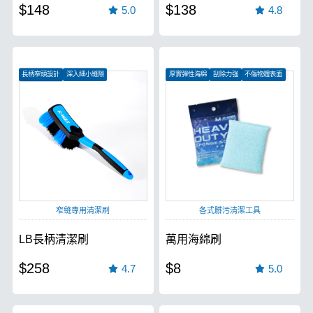
$148
$138
5.0
4.8
長柄窄頭設計
深入細小縫隙
厚實彈性海綿
刮除力強
不傷物體表面
延伸深處清潔
窄縫專用清潔刷
各式髒污清潔工具
LB長柄清潔刷
萬用海綿刷
$258
$8
4.7
5.0