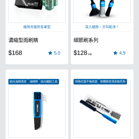
適用市面所有車型
深入縫隙，才叫乾淨！
濃縮型雨刷精
細節刷系列
$168
$128
5.0
4.9
拋光海綿清潔
海綿刷
拋光輔助工具
特殊尼龍不傷表面
刷體緊密清潔無死角
絕佳清潔力