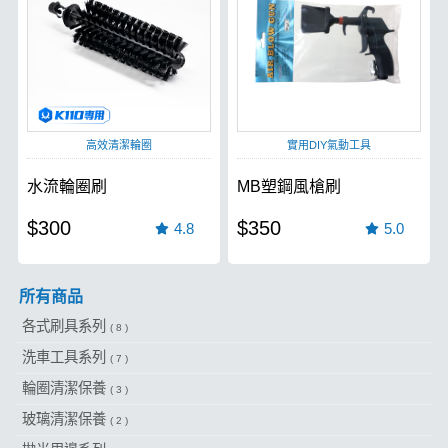
高效清潔輪圈
實用DIY氣動工具
水流輪圈刷
MB塑鋼風槍刷
$300
$350
4.8
5.0
所有商品
各式刷具系列
( 8 )
洗車工具系列
( 7 )
輪圈清潔保養
( 3 )
玻璃清潔保養
( 2 )