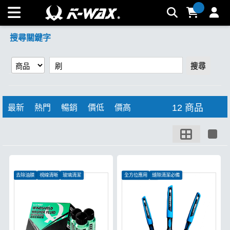
【刷】搜尋結果 | K-WAX台灣汽車美容材料
搜尋關鍵字
搜尋
12 商品
最新
熱門
暢銷
價低
價高
去除油膜
視線清晰
玻璃清潔
全方位應用
縫隙清潔必備
抗酸鹼不易炸毛