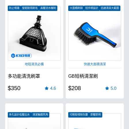
防止噴濺
堅韌耐用刷毛
高壓流水機制
大面積刷頭
短手柄設計
迅速清潔大範圍
地毯清洗必備
快速大面積清潔
多功能清洗刷罩
GB短柄清潔刷
$350
$208
4.6
5.0
多孔設計低壓出水
清潔輪圈死角
可輕鬆噴除灰塵
即壓即用
不掉毛、不分岔
車內清潔無往不利