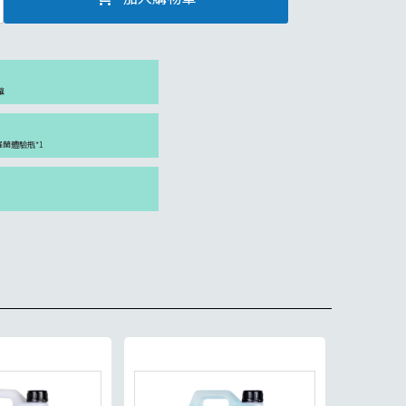
罐
紫羅蘭體驗瓶*1