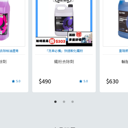
加入購物車
去除柏油瀝青
「洗車必備」快速軟化鐵粉
重現
除劑
鐵粉去除劑
輪
$490
$630
5.0
5.0