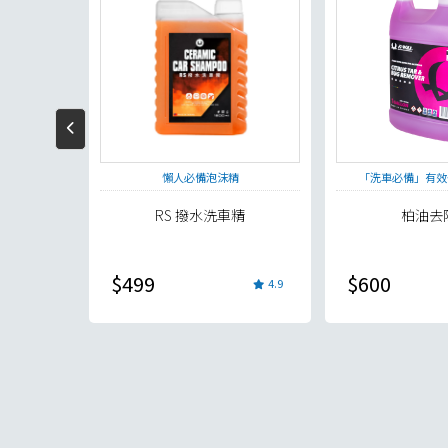
返回
洗不傷車
懶人必備泡沫精
「洗車必備」有效
RS 撥水洗車精
柏油去
$499
$600
5.0
4.9