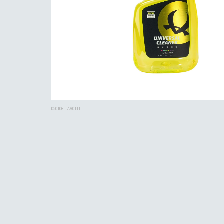
D50106
AA0111