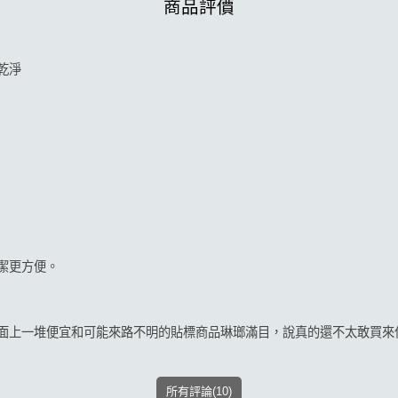
商品評價
乾淨
潔更方便。
面上一堆便宜和可能來路不明的貼標商品琳瑯滿目，說真的還不太敢買來
所有評論(10)