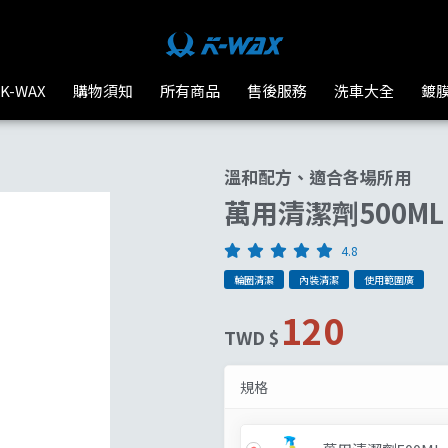
機車全套組
(現省477元)
台灣汽車美容材料
洗車美容組
(現省311元)
K-WAX
購物須知
所有商品
售後服務
洗車大全
鍍
洗車入門組
(現省390元)
溫和配方、適合各場所用
內裝維護組
(現省79元)
萬用清潔劑500ML
4.8
輪圈清潔
內裝清潔
使用範圍廣
120
TWD $
規格