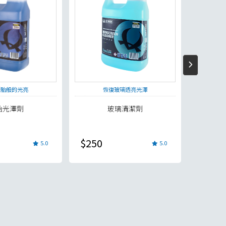
確定並返回
新胎般的光亮
恢復玻璃透亮光澤
溫和
胎光澤劑
玻璃清潔劑
$250
$350
5.0
5.0