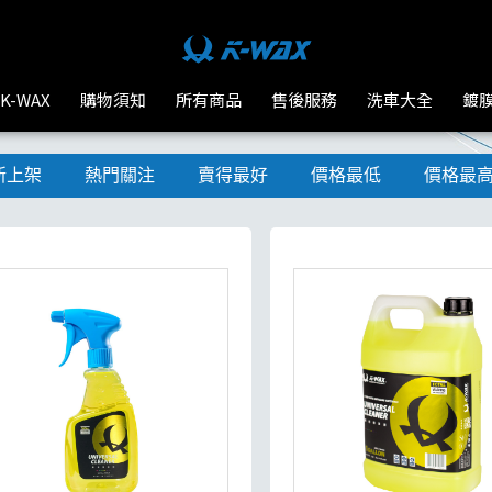
K-WAX
購物須知
所有商品
售後服務
洗車大全
鍍
新上架
熱門關注
賣得最好
價格最低
價格最