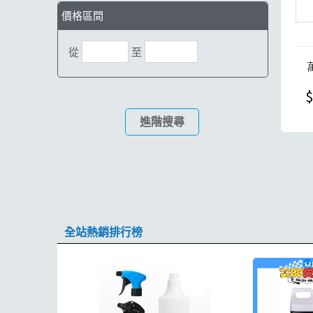
價格區間
從
至
$
進階搜尋
全站熱銷排行榜