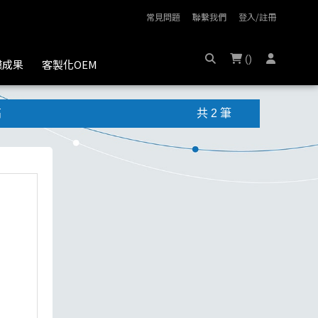
常見問題
聯繫我們
登入/註冊
(
)
膜成果
客製化OEM
高
共 2 筆