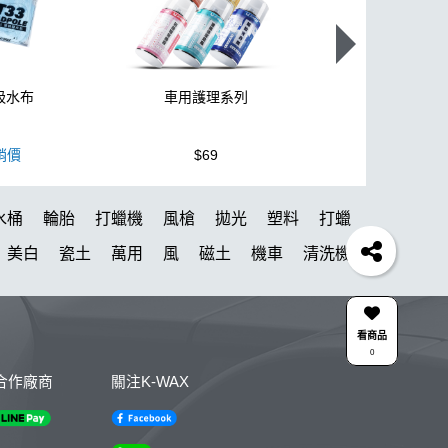
蚪吸水布
車用護理系列
泡沫洗車
銷價
$69
$300
水桶
輪胎
打蠟機
風槍
拋光
塑料
打蠟
美白
瓷土
萬用
風
磁土
機車
清洗機
棉
細節刷
K40
吸水布推薦
清潔蠟
瓶子
能量
除蠟
K-WAX EF電動泡沫噴壺
K-power
看商品
0
納
水痕
塑膠
蝌蚪吸水布
颶風槍
點漆
合作廠商
關注K-WAX
脫脂
噴嘴
DA機
新手洗車組
噴
棉