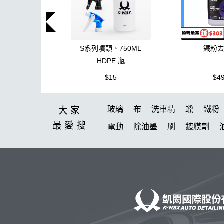
S系列噴頭、750ML
鐵粉
HDPE 瓶
$15
$4
玻璃
布
洗車精
蠟
鐵粉
大家
最愛
搜
電動
除油墨
刷
鍍膜劑
刷子
K-WAX CS 封體維護劑 II
臘
擦車布
下蠟布
黏土
新手洗車
ktz
氣動 除油膜
無線
水槍
內裝
高壓清洗