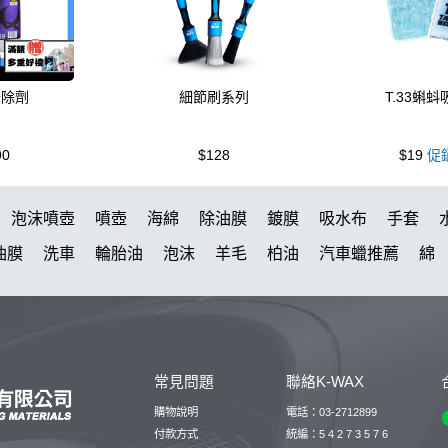
去除劑
細節刷系列
T.33蝌
90
$128
$19
促
泡沫噴壺
噴壺
海綿
除油膜
鍍膜
吸水布
手套
油膜
洗車
輪胎油
泡沫
羊毛
柏油
汽車蠟推薦
綿
代
噴頭
蝌蚪
消光
泡沫噴壺推薦
無線打蠟機
打蠟
紫羅蘭
洗車機
颶風
玻璃鍍膜
N33
玻璃油膜去除膏
KT15
防水鞋
Kt-z
高壓
輪胎刷
清潔
桶
皮革
收
常見問題
聯絡K-WAX
機
鞋
維護
下蠟
除臭
雨刷
洗車桶
防水
體驗
購物說明
電話：03-2712899
付款方式
統編：5 4 2 7 3 5 7 6