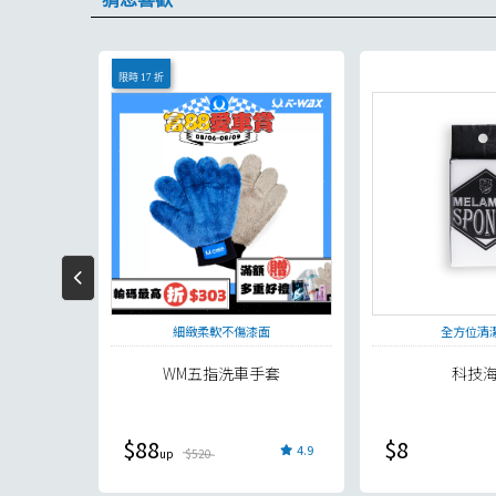
限時 17 折
用
細緻柔軟不傷漆面
全方位清
拭布
WM五指洗車手套
科技
$88
$8
5.0
4.9
$520
現