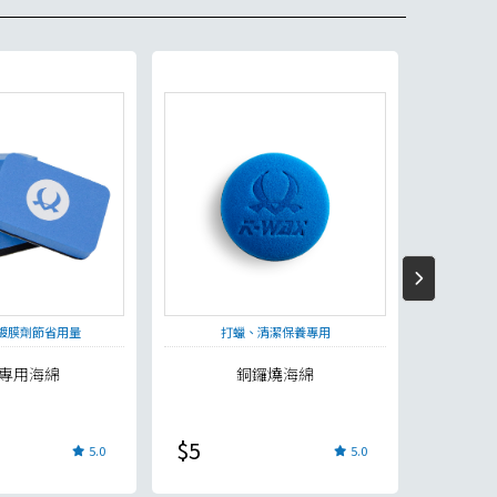
鍍膜劑節省用量
打蠟、清潔保養專用
扎實
專用海綿
銅鑼燒海綿
$5
$15
5.0
5.0