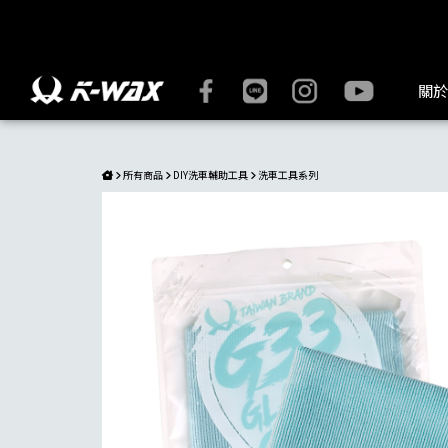
【K-WAX】G.33玻璃擦拭布｜擦拭不留水痕，鏡面透亮如新 | 
關於
所有商品
DIY洗車輔助工具
洗車工具系列