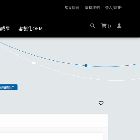
常見問題
聯繫我們
登入/註冊
(
)
膜成果
客製化OEM
法強韌耐用