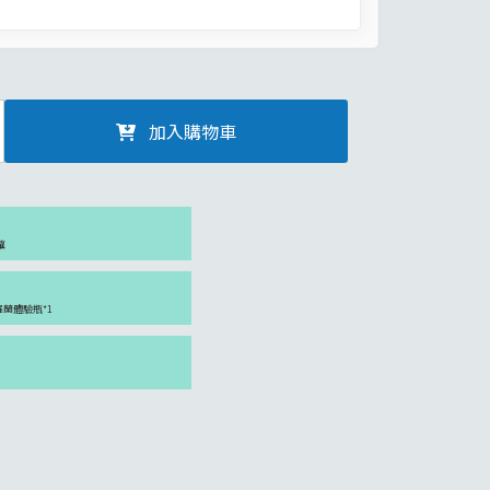
加入購物車
罐
紫羅蘭體驗瓶*1