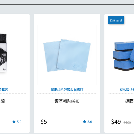
限時 49 折
潔髒污
超細絨毛好吸收省鍍膜
有效吸收
海綿
鍍膜輔助絨布
鍍膜
$5
$49
5.0
5.0
$100
貨足量供應中！