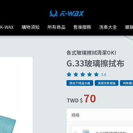
K-WAX台灣汽車美容材料
K-WAX
購物須知
所有商品
售後服務
洗車大全
鍍
各式玻璃擦拭清潔OK!
G.33玻璃擦拭布
5.0
擦拭不殘留水痕
清潔效果極強
特殊織
70
TWD $
規格