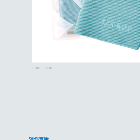
CL80003
BB0102
猜您喜歡