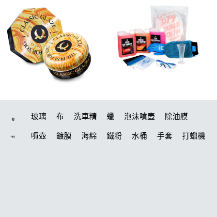
玻璃
布
洗車精
蠟
泡沫噴壺
除油膜
搜
噴壺
鍍膜
海綿
鐵粉
水桶
手套
打蠟機
Hot
風槍
輪胎
拋光
鍍膜劑
泡沫
油膜
吸水布
打蠟棉
電動
除油墨
塑料
瓷土
打蠟
汽車蠟推薦
磁土
輪胎油
風
機車
羊毛
泡沫噴壺推薦
吸水布推薦
美白
鞋
常見問題