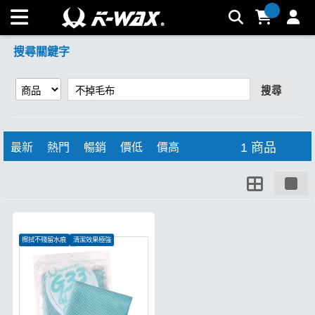
【不掉毛布】搜尋結果 | K-WAX台灣汽車美容材料
搜尋關鍵字
搜尋
1 商品
最新
熱門
暢銷
價低
價高
擦拭不殘留水痕
清潔效果極強
特殊織法強韌耐用