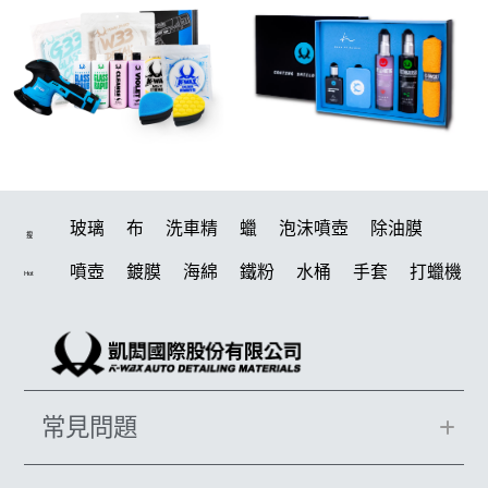
玻璃
布
洗車精
蠟
泡沫噴壺
除油膜
搜
噴壺
鍍膜
海綿
鐵粉
水桶
手套
打蠟機
Hot
風槍
輪胎
拋光
鍍膜劑
泡沫
油膜
吸水布
打蠟棉
電動
除油墨
塑料
瓷土
磁土
打蠟
汽車蠟推薦
輪胎油
風
機車
常見問題
羊毛
泡沫噴壺推薦
吸水布推薦
美白
鞋