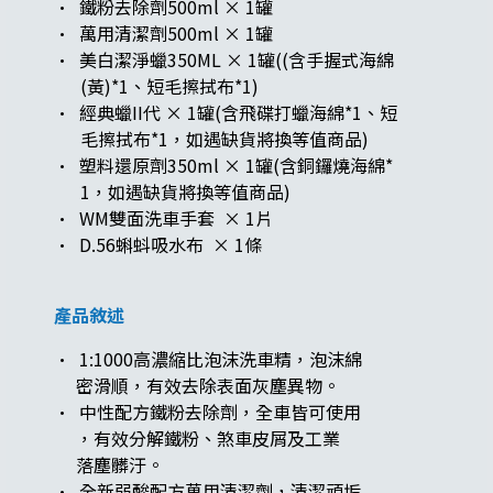
· 鐵粉去除劑500ml × 1罐
· 萬用清潔劑500ml × 1罐
· 美白潔淨蠟350ML × 1罐((含手握式海綿
(黃)*1、短毛擦拭布*1)
· 經典蠟II代 × 1罐(含飛碟打蠟海綿*1、短
毛擦拭布*1，如遇缺貨將換等值商品)
· 塑料還原劑350ml × 1罐(含銅鑼燒海綿*
1，如遇缺貨將換等值商品)
· WM雙面洗車手套 × 1片
· D.56蝌蚪吸水布 × 1條
產品敘述
· 1:1000高濃縮比泡沫洗車精，泡沫綿
密滑順，有效去除表面灰塵異物。
· 中性配方鐵粉去除劑，全車皆可使用
，有效分解鐵粉、煞車皮屑及工業
落塵髒汙。
· 全新弱酸配方萬用清潔劑，清潔頑垢