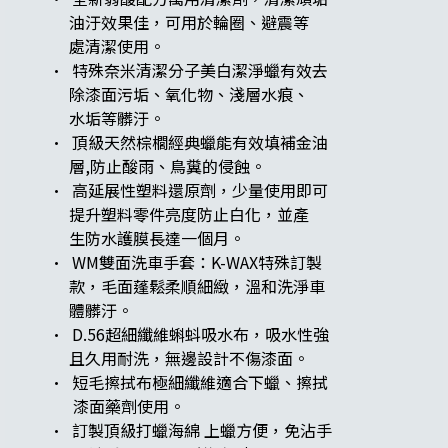
油汙效果佳，可用於輪圈、避震等
處清潔使用。
· 特殊奈米清潔分子美白潔淨蠟有效去
除漆面污垢、氧化物、淺層水痕、
水垢等髒汙。
· 頂級天然棕櫚經典蠟能有效填補金油
層,防止酸雨、鳥糞的侵蝕。
· 高延展性塑料還原劑，少量使用即可
提升塑料零件亮度防止白化，並產
生防水護膜長達一個月。
· WM雙面洗車手套：K-WAX特殊訂製
款，毛面蓬鬆柔順細緻，溫和洗淨車
體髒汙。
· D.56超細纖維蝌蚪吸水布，吸水性強
且久用耐洗，無邊設計不傷漆面。
· 短毛擦拭布極細纖維適合下蠟、擦拭
漆面藥劑使用。
· 訂製頂級打蠟海綿 上蠟方便，免沾手