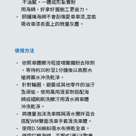
不油膩。一體成形紮實耐
用海綿，好拿好握施工更省力。
· 銅鑼燒海綿不會刮傷愛車車漆,並能
吸收車漆表面上的微量灰塵。
使用方法
· 依照車體髒污程度噴撒鐵粉去除劑
，等待約30秒至1分鐘後以高壓水
槍將藥水沖洗乾淨。
· 針對輪圈、避震或其他零件的油汙
及頑垢，使用萬用清潔劑搭配海
綿或細刷刷洗髒汙用清水將車體
沖洗乾淨。
· 將適量泡沫洗車精與清水攪拌混合
搭配WM雙面洗車手套清洗車體。
· 使用D.56蝌蚪吸水布擦乾全車。
· 使用打蠟海綿 - 手握式(黃)沾取美