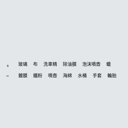
玻璃
布
洗車精
除油膜
泡沫噴壺
蠟
搜
鍍膜
鐵粉
噴壺
海綿
水桶
手套
輪胎
Hot
打蠟機
風槍
吸水布
油膜
泡沫
電動
鍍膜劑
打蠟棉
拋光
瓷土
機車
風
D79
磁土
打蠟
噴頭
汽車蠟推薦
收納
除油墨
水痕
消光
泡沫噴壺推薦
輪胎油
塑料
鞋
常見問題