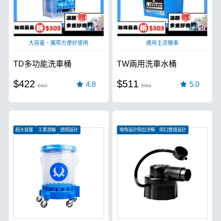
大容量、攜帶方便好使用
適用主流機車
TD多功能洗車桶
TW兩用洗車水桶
$422
$511
4.8
5.0
$469
$568
超大容量
工業滾輪
透明設計
彎角設計倒出流暢
倒口雙道設計
濾網設計