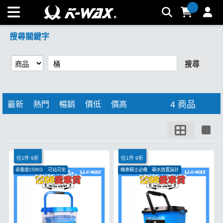
【桶】搜尋結果 | K-WAX台灣汽車美容材料
搜尋關鍵字
搜尋
4 商品
最新
熱門
暢銷
價低
價高
任1件 9折
任1件 9折
承重達150KG
可站可坐
機車騎士必備
藥水放置設計
水管固定架設計
蜂巢式隔離網