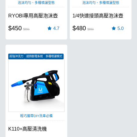
泡沫均勻、多種噴灑型態
泡沫均勻、多種噴灑型態
RYOBI專用高壓泡沫壺
1/4快速接頭高壓泡沫壺
$450
$480
4.7
5.0
$650
$650
超強沖洗力
過熱斷電系統
多種噴灑模式
輕巧攜帶DIY洗車必備
K110+高壓清洗機