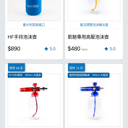
義大利製造進口
靈活調整泡沫輸出量
HF手持泡沫壺
凱馳專用高壓泡沫壺
$890
$480
5.0
5.0
$650
限時 69 折
限時 74 折
RYOBI專用
800mL大瓶身
適用快速接頭機身
800mL大瓶身
全銅接頭更耐用