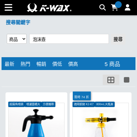
【泡沫壺】搜尋結果 | K-WAX台灣汽車美容材料
搜尋關鍵字
搜尋
5 商品
最新
熱門
暢銷
價低
價高
限時 74 折
超廣角噴頭
噴灑面積大
方便攜帶
適用凱馳 K2-K7
800mL大瓶身
全銅接頭更耐用