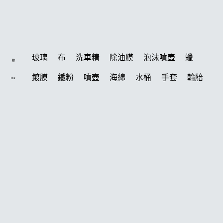
玻璃
布
洗車精
除油膜
泡沫噴壺
蠟
搜
鍍膜
鐵粉
噴壺
海綿
水桶
手套
輪胎
Hot
打蠟機
風槍
吸水布
油膜
泡沫
電動
鍍膜劑
打蠟棉
拋光
瓷土
機車
風
D79
磁土
打蠟
噴頭
汽車蠟推薦
收納
除油墨
水痕
消光
泡沫噴壺推薦
輪胎油
塑料
鞋
常見問題
洗車
柏油
臘
水槍
萬用
KT15
羊毛
聯絡K-WAX
颶風
下蠟布
洗車機
刷子
氣動 除油膜
蝌蚪吸水布
皮革
瓶子
颶風槍
K40