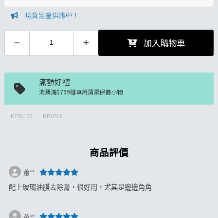
現貨足量供應中！
加入購物車
滿額好禮
消費滿$799贈車用清潔保養小物
KT90105
BB0509
商品評價
蕭**
配上玻璃油膜去除膏，很好用，尤其是邊邊角角
黃**