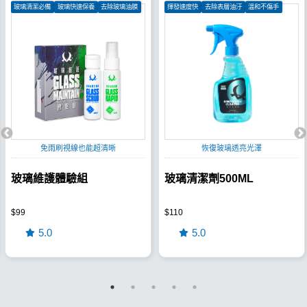
玻璃清潔必備
玻璃快速保養
去除玻璃油膜
揮發速度快
去除表層油汙
溫和不傷手
免雨刷視線也能超清晰
恢復玻璃透亮光澤
玻璃維護體驗組
玻璃清潔劑500ML
$99
$110
5.0
5.0