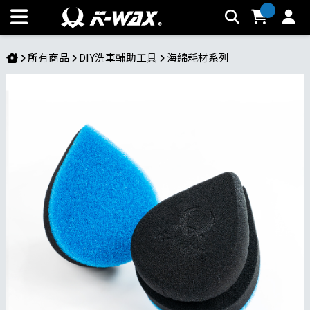
【玻璃海綿 - 手握式】水滴型設計｜零死角去除玻璃油膜｜強韌
厚實不變形 | K-WAX台灣汽車美容材料
所有商品
DIY洗車輔助工具
海綿耗材系列