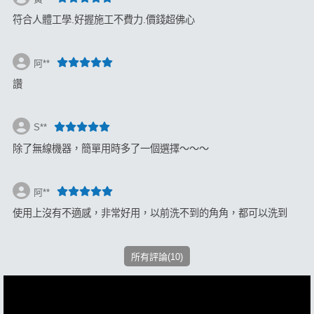
符合人體工學.好握施工不費力.價錢超佛心
阿**
讚
S**
除了無線機器，簡單用時多了一個選擇～～～
阿**
使用上沒有不適感，非常好用，以前洗不到的角角，都可以洗到
所有評論(10)