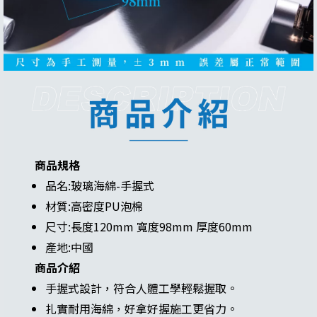
商品規格
品名:玻璃海綿-手握式
材質:高密度PU泡棉
尺寸:長度120mm 寬度98mm 厚度60mm
產地:中國
商品介紹
手握式設計，符合人體工學輕鬆握取。
扎實耐用海綿，好拿好握施工更省力。