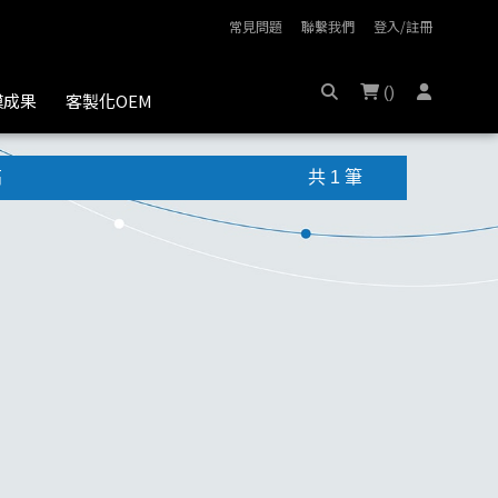
常見問題
聯繫我們
登入/註冊
(
)
膜成果
客製化OEM
高
共 1 筆