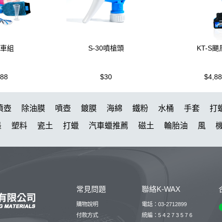
洗車組
S-30噴槍頭
KT-S
988
$30
$4,8
噴壺
除油膜
噴壺
鍍膜
海綿
鐵粉
水桶
手套
打
墨
塑料
瓷土
打蠟
汽車蠟推薦
磁土
輪胎油
風
洗車
萬用
瓶子
臘
紫羅蘭
KT15
刷子
蝌蚪
颶
水槍
黏土
新手洗車
噴頭
清洗機
N33
氣動 除油膜
蝌蚪吸水布
香氛
輪胎刷
ktz
內裝
水痕
鋁圈鍍膜
常見問題
聯絡K-WAX
鞋
泡沫洗車精
洗車桶
新手洗車組
能量
拋光機
星空
購物說明
電話：03-2712899
25噴
拋光DIY
擦車布
KT-Z
蚊蟲
下蠟
付款方式
統編：5 4 2 7 3 5 7 6