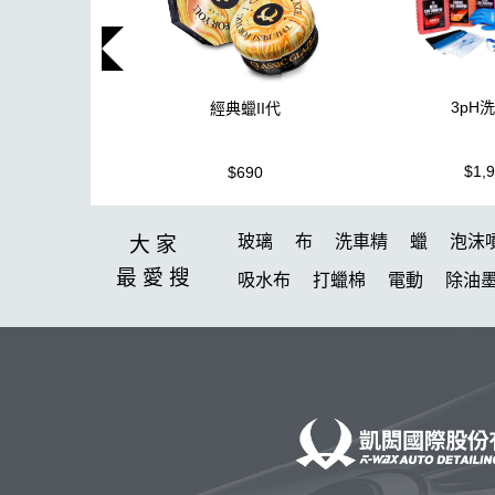
3pH
經典蠟II代
$1,
$690
玻璃
布
洗車精
蠟
泡沫
大家
最愛
搜
吸水布
打蠟棉
電動
除油
鞋
柏油
消光
無線打蠟機
洗車機
皮革
K40
細節刷
K-WAX EF電動泡沫噴壺
收納
萬用清潔劑
綿
無線
防水
S系列噴頭+800ML HDPE 瓶 S-