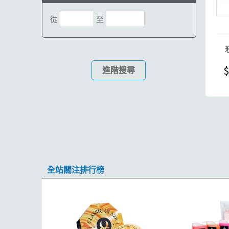
從
至
$
進階搜尋
全站關注排行榜