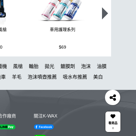
颶風槍
車用護理系列
K110+高壓
80
$69
$3,950
蠟機
風槍
輪胎
拋光
鍍膜劑
泡沫
油膜
機車
羊毛
泡沫噴壺推薦
吸水布推薦
美白
風
下蠟布
刷
玻璃鍍膜
玻璃油膜去除膏
清潔
颶風槍
除蠟
清潔蠟
KC-15
點漆
高壓清洗機
噴
DA機
合作廠商
關注K-WAX
泡沫壺
露營椅
噴槍頭
看商品
0