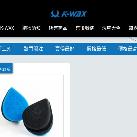
K-WAX
購物須知
所有商品
售後服務
洗車大全
鍍
新上架
熱門關注
賣得最好
價格最低
價格最
 23 折