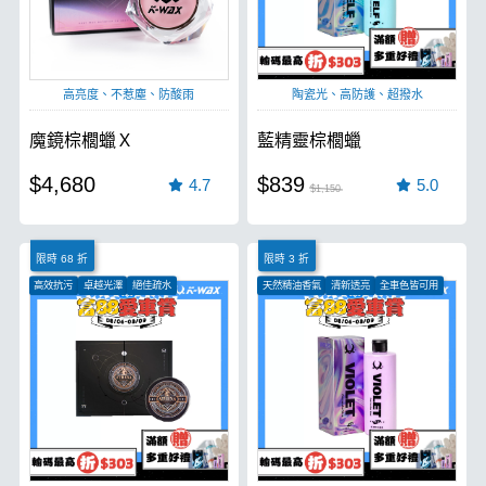
高亮度、不惹塵、防酸雨
陶瓷光、高防護、超撥水
魔鏡棕櫚蠟Ｘ
藍精靈棕櫚蠟
$4,680
$839
4.7
5.0
$1,150
限時 68 折
限時 3 折
高效抗污
卓越光澤
絕佳疏水
天然精油香氣
清新透亮
全車色皆可用