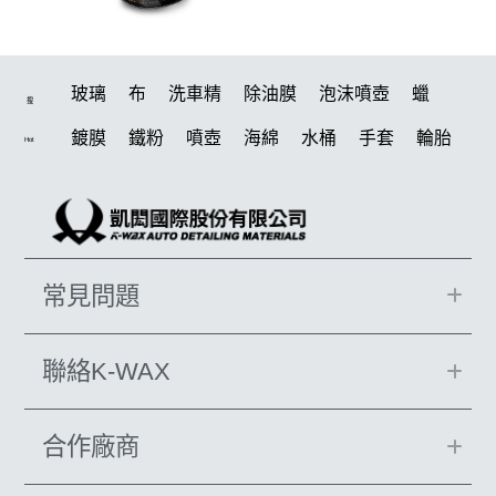
玻璃
布
洗車精
除油膜
泡沫噴壺
蠟
搜
鍍膜
鐵粉
噴壺
海綿
水桶
手套
輪胎
Hot
打蠟機
風槍
吸水布
油膜
泡沫
電動
鍍膜劑
打蠟棉
瓷土
機車
拋光
風
打蠟
磁土
D79
汽車蠟推薦
噴頭
除油墨
水痕
常見問題
收納
柏油
消光
泡沫噴壺推薦
輪胎油
塑料
鞋
洗車
萬用
臘
水槍
羊毛
颶風
KT15
聯絡K-WAX
洗車機
刷子
氣動 除油膜
下蠟布
新手洗車
合作廠商
無線打蠟機
美白
蝌蚪吸水布
皮革
瓶子
颶風槍
K40
kc15
吸水布推薦
清潔
防水鞋