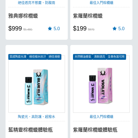
絕佳透亮不惹塵、防酸雨
最佳入門棕櫚蠟
雅典娜棕櫚蠟
紫羅蘭棕櫚蠟
$999
$199
5.0
5.0
$1,480
$670
質感陶瓷光澤
極佳撥水抗汙
絕佳滑順
天然精油香氣
清新透亮
全車色皆可用
陶瓷光、高防護、超撥水
最佳入門棕櫚蠟
藍精靈棕櫚蠟體驗瓶
紫羅蘭棕櫚蠟體驗瓶