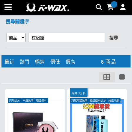
【棕梠蠟】搜尋結果 | K-WAX台灣汽車美容材料
搜尋關鍵字
搜尋
6 商品
最新
熱門
暢銷
價低
價高
限時 73 折
高效抗污
卓越光澤
絕佳疏水
質感陶瓷光澤
極佳撥水抗汙
絕佳滑順