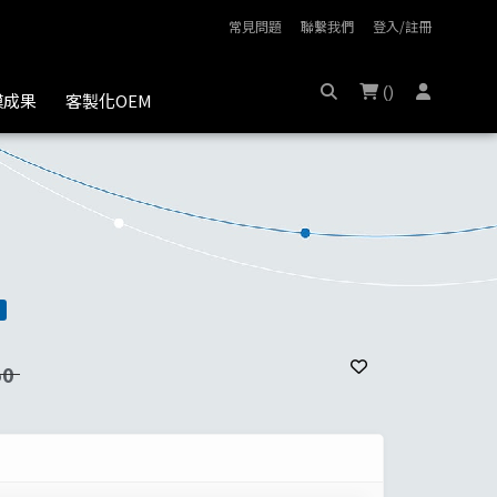
常見問題
聯繫我們
登入/註冊
(
)
膜成果
客製化OEM
50