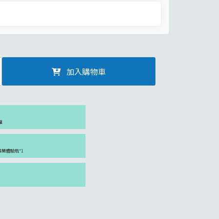
加入購物車
罐
紫羅蘭體驗瓶*1