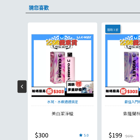
猜您喜歡
限時 3 折
蠟
水斑、水痕通通搞定
最佳入門
驗瓶
美白潔淨蠟
紫羅蘭
現
$300
$199
5.0
5.0
$670