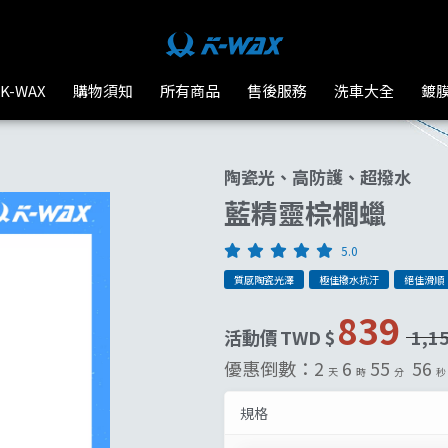
台灣汽車美容材料
K-WAX
購物須知
所有商品
售後服務
洗車大全
鍍
陶瓷光、高防護、超撥水
藍精靈棕櫚蠟
5.0
質感陶瓷光澤
極佳撥水抗汙
絕佳滑順
839
活動價
TWD $
1,1
優惠倒數：
2
6
55
54
天
時
分
秒
規格