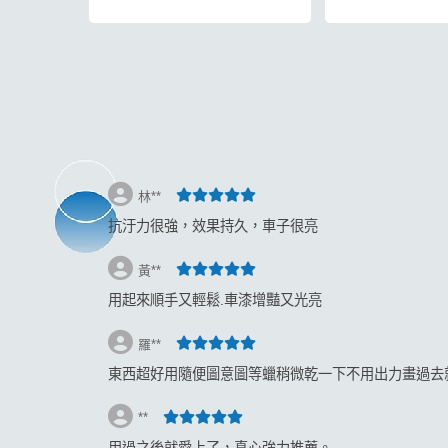
返回
林**
抗汙力很強，效果持久，車子很亮
黃**
用起來順手又輕鬆.車漆增豔又光亮
羅**
東西超好用隨便圖意圖等蠟稍微乾一下不用出力畫過去
‍**