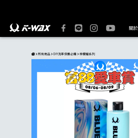
K-WAX棕櫚蠟|汽機車都適用，潑水及亮度一次到位 | K-WAX
關於
所有商品
DIY洗車保養必備
棕櫚蠟系列