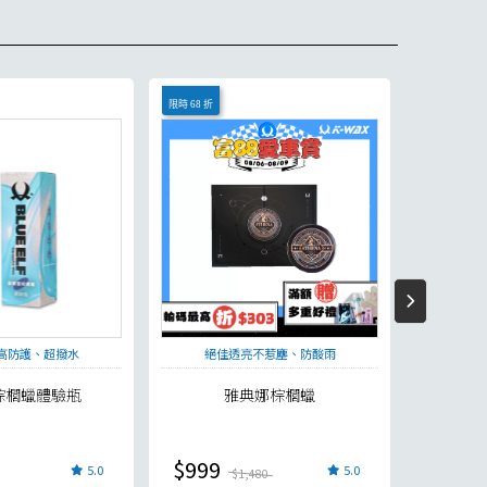
限時 68 折
高防護、超撥水
絕佳透亮不惹塵、防酸雨
亮度
棕櫚蠟體驗瓶
雅典娜棕櫚蠟
C
$999
$490
5.0
5.0
$1,480