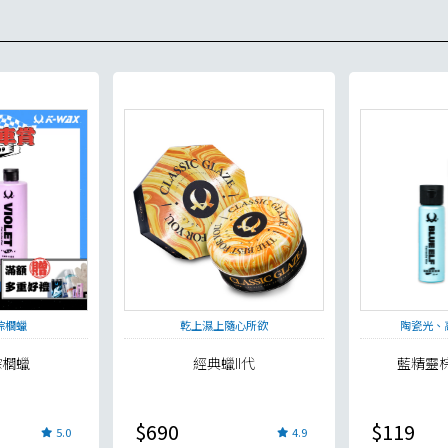
棕櫚蠟
乾上濕上隨心所欲
陶瓷光、
棕櫚蠟
經典蠟II代
藍精靈
貨足量供應中！
$690
$119
5.0
4.9