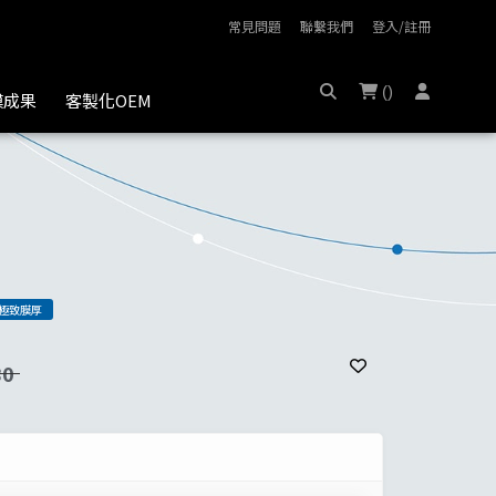
常見問題
聯繫我們
登入/註冊
(
)
膜成果
客製化OEM
極致膜厚
80