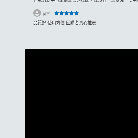
這款對新手也是很友善的產品，在沒有一些基礎下使用
黃**
品質好.使用方便.回購者真心推薦