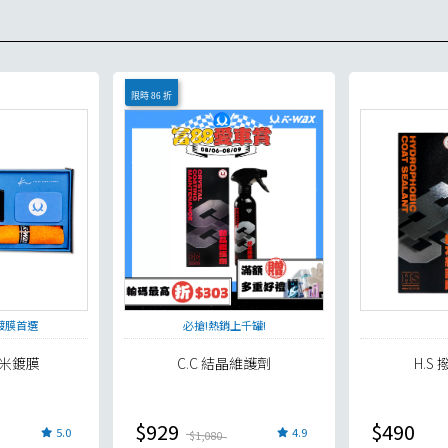
限時 86 折
鍍膜首選
必搶!熱銷上千罐!
 奈米鍍膜
C.C 結晶維護劑
H.S
貨足量供應中！
$929
$490
5.0
4.9
$1,080