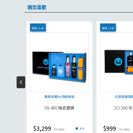
猜您喜歡
限時 55 折
限時 72 折
省用量
專業首選9H頂級硬度
玩家級進階
綿
SN-480 陶瓷鍍膜
SO-360
現
$3,299
$999
5.0
4.9
$5,980
$1,380