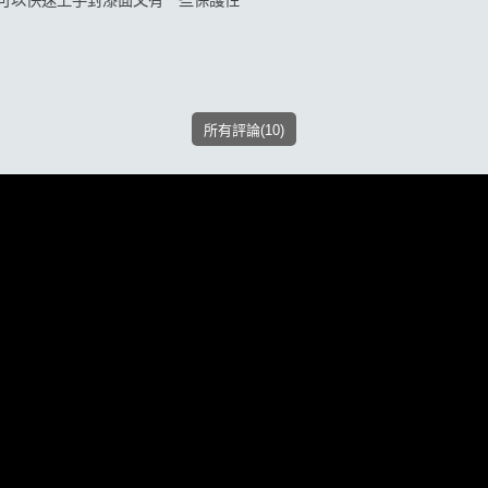
可以快速上手對漆面又有一些保護性
所有評論(10)