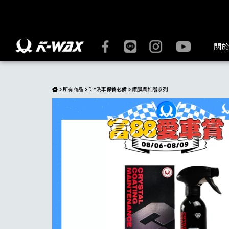
C.C結晶維護劑|快速成膜，高效潑水及保護性，施工快速輕鬆 | 
關於
所有商品
DIY洗車保養必備
鍍膜與維護系列