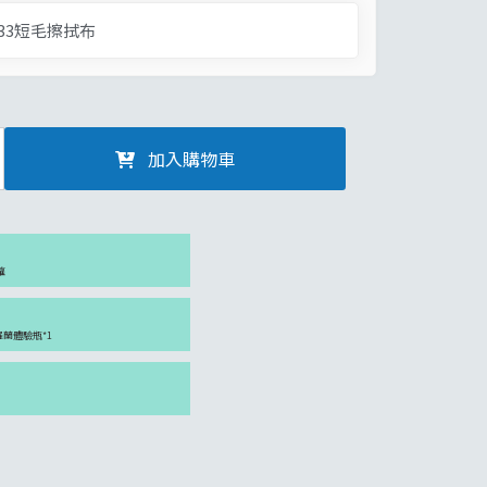
.33短毛擦拭布
加入購物車
罐
紫羅蘭體驗瓶*1