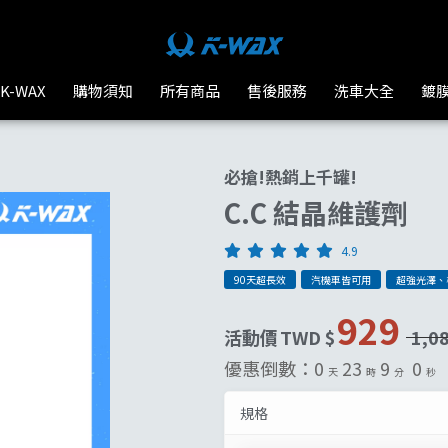
K-WAX台灣汽車美容材料
K-WAX
購物須知
所有商品
售後服務
洗車大全
鍍
必搶!熱銷上千罐!
C.C 結晶維護劑
4.9
90天超長效
汽機車皆可用
超強光澤、
929
活動價
TWD $
1,0
優惠倒數：
0
23
8
58
天
時
分
秒
規格