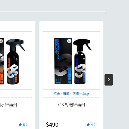
亮度、滑順、保護一次up
超
 撥水維護劑
C.S 封體維護劑
$490
$5
5.0
4.9