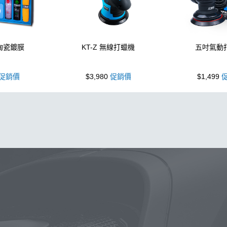
 陶瓷鍍膜
KT-Z 無線打蠟機
五吋氣動
促銷價
$3,980
促銷價
$1,499
促
泡沫噴壺
蠟
鍍膜
鐵粉
噴壺
海綿
水桶
手套
輪
機車
風
D79
磁土
打蠟
汽車蠟推薦
噴頭
收納
水槍
萬用
KT15
羊毛
颶風
洗車機
刷子
氣動 除
美白
KTZ
泡沫壺
N33
細節刷
玻璃鍍膜
吸水布推
DA機
玻璃油膜去除膏
噴
露營椅
蝌蚪
點漆
內裝
驗
下蠟
噴槍頭
刷
清洗機
擦車布
S系列噴頭+800ML 
常見問題
聯絡K-WAX
購物說明
電話：03-2712899