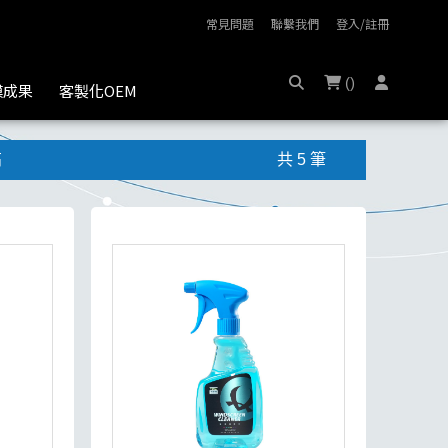
常見問題
聯繫我們
登入/註冊
(
)
膜成果
客製化OEM
高
共 5 筆