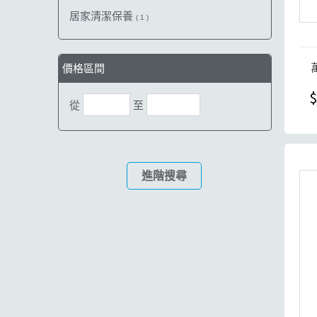
居家清潔保養
( 1 )
價格區間
$
從
至
進階搜尋