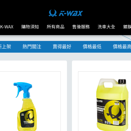
K-WAX
購物須知
所有商品
售後服務
洗車大全
鍍
新上架
熱門關注
賣得最好
價格最低
價格最