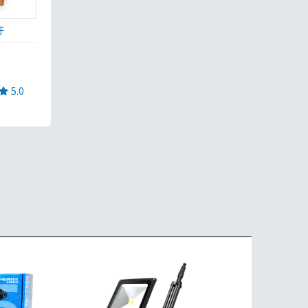
汙
5.0