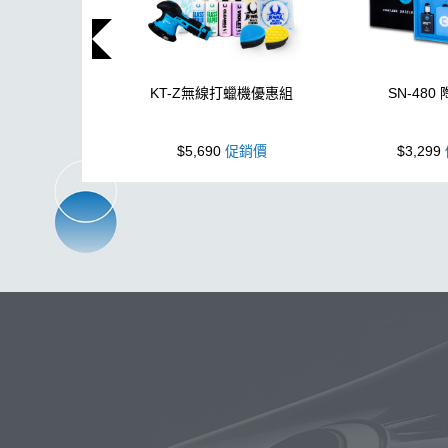
KT-Z無線打蠟機優惠組
SN-480
$5,690
促銷價
$3,299
玻璃
布
洗車精
除油膜
搜
鍍膜劑
打蠟棉
拋光
瓷土
塑料
鞋
洗車
柏油
臘
K40
新手洗車
無線打蠟機
投射燈
提籃
黏土
蚊蟲
KC-15
第九
噴嘴
桶
體
新手洗車組