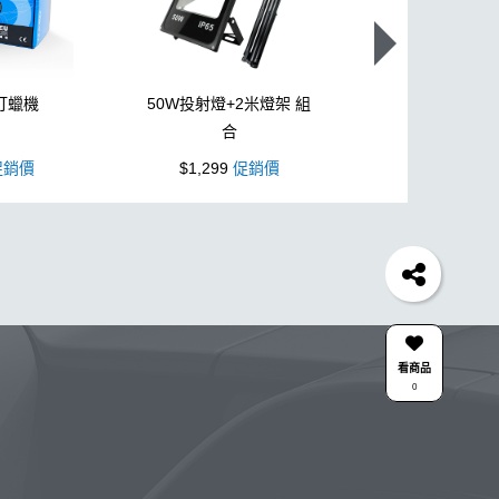
打蠟機
50W投射燈+2米燈架 組
L型3吋氣動
合
銷價
$1,299
促銷價
$1,099
促
胎
打蠟機
風槍
吸水布
油膜
泡沫
電動
除油墨
水痕
消光
泡沫噴壺推薦
輪胎油
油膜
下蠟布
蝌蚪吸水布
皮革
瓶子
颶風槍
薦
kc15
清潔
防水鞋
k110
高壓清洗機
看商品
0
香氛
紫羅蘭
W33
K-WAX EF電動泡沫噴壺
HDPE 瓶 S-25噴
雅典
星空
組
拋光DIY
合作廠商
關注K-WAX