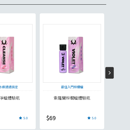
限時 3 折
水痕通通搞定
最佳入門棕櫚蠟
淨蠟體驗瓶
紫羅蘭棕櫚蠟體驗瓶
$69
$199
5.0
5.0