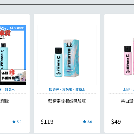
護、超撥水
陶瓷光、高防護、超撥水
水斑、
棕櫚蠟
藍精靈棕櫚蠟體驗瓶
美白潔
$119
$49
5.0
5.0
貨足量供應中！