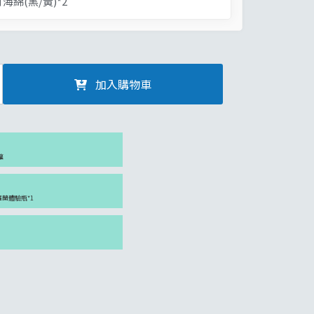
海綿(黑/黃)*2
加入購物車
罐
紫羅蘭體驗瓶*1