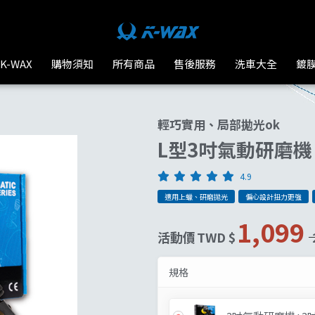
K-WAX
購物須知
所有商品
售後服務
洗車大全
鍍
輕巧實用、局部拋光ok
L型3吋氣動研磨機
4.9
適用上蠟、研磨拋光
偏心設計扭力更強
1,099
活動價
TWD $
規格