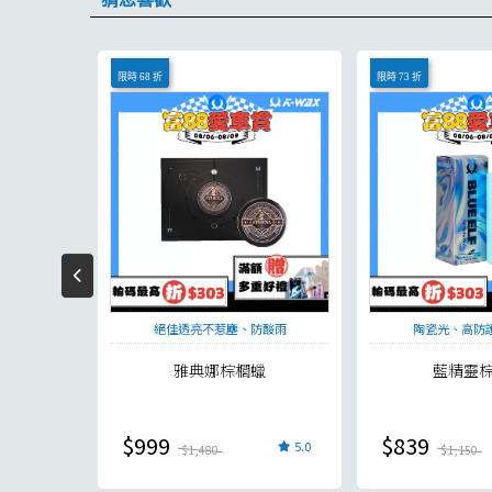
限時 68 折
限時 73 折
搞定
絕佳透亮不惹塵、防酸雨
陶瓷光、高防
雅典娜棕櫚蠟
藍精靈
$999
$839
5.0
5.0
$1,480
$1,150
現