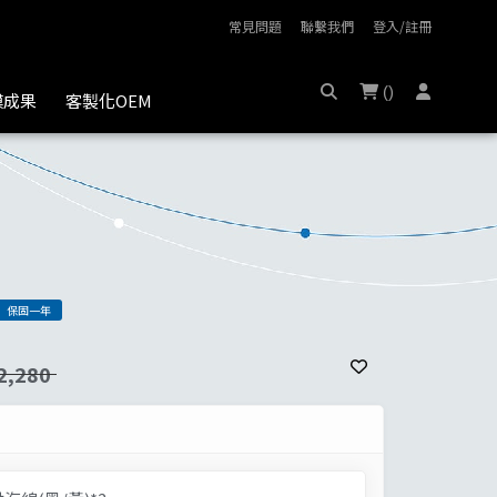
常見問題
聯繫我們
登入/註冊
(
)
膜成果
客製化OEM
保固一年
2,280