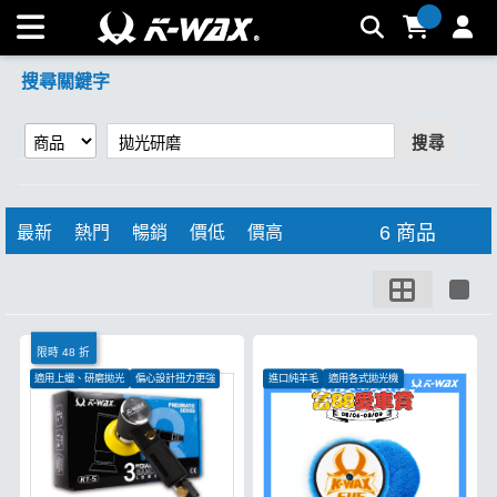
【拋光研磨】搜尋結果 | K-WAX台灣汽車美容材料
搜尋關鍵字
搜尋
6 商品
最新
熱門
暢銷
價低
價高
限時 48 折
適用上蠟、研磨拋光
偏心設計扭力更強
進口純羊毛
適用各式拋光機
保固一年
適合各式角度切削