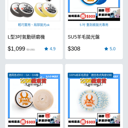
輕巧實用、局部拋光ok
5 吋 重刮痕拋光專用
L型3吋氣動研磨機
SU5羊毛拋光盤
$1,099
$308
4.9
5.0
$2,280
適用各式RO、GA、DA機
100%純羊毛原皮
適合各式角度切削
白色極軟如蛋糕
低中心斜切配重
適用於RO、DA機