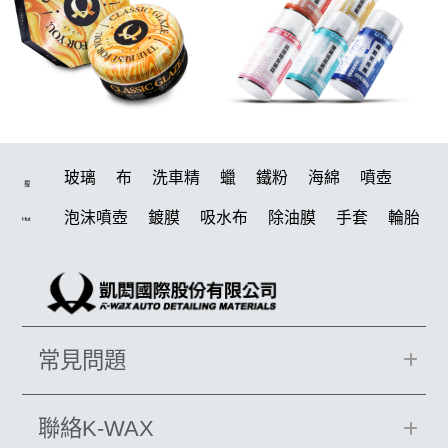
玻璃
布
洗車精
蠟
鐵粉
海綿
噴壺
搜
泡沫噴壺
鍍膜
吸水布
除油膜
手套
輪胎
Hot
水桶
打蠟機
風槍
刷
電動
打蠟
除油墨
洗車
美白
鍍膜劑
拋光
油膜
塑料
汽車蠟推薦
輪胎油
柏油
蝌蚪
泡沫
羊毛
常見問題
綿
噴頭
萬用
瓷土
內裝
k40
玻璃鍍膜
風
刷子
K-WAX CS 封體維護劑 II代
清潔蠟
聯絡K-WAX