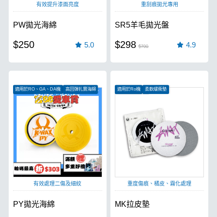
有效提升漆面亮度
重刮痕拋光專用
PW拋光海綿
SR5羊毛拋光盤
$250
$298
5.0
4.9
$700
適用於RO、GA、DA機
高回彈扎實海綿
適用於Ro機
柔軟緩衝墊
散熱快速
高級牛仔布製成
有效處理二傷及細紋
重度傷痕、橘皮、霧化處理
PY拋光海綿
MK拉皮墊