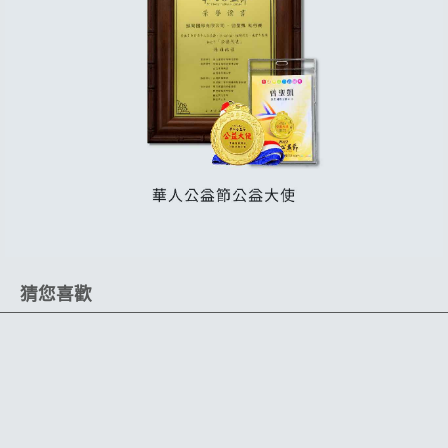
猜您喜歡
限時 68 折
高效抗污
卓越光澤
絕佳疏水
質感陶瓷光澤
極佳撥水抗汙
絕佳滑順