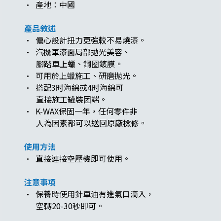
· 產地：中國​​​​​​​
產品敘述
· 偏心設計扭力更強較不易燒漆。
· 汽機車漆面局部拋光美容、
腳踏車上蠟、鋼圈鍍膜。
· 可用於上蠟施工、研磨拋光。
· 搭配3时海綿或4时海綿可
直接施工罐裝团端。
· K-WAX保固一年，任何零件非
人為因素都可以送回原廠檢修。
使用方法
· 直接連接空壓機即可使用。
注意事項
· 保養時使用針車油有進氣口滴入，
空轉20-30秒即可。