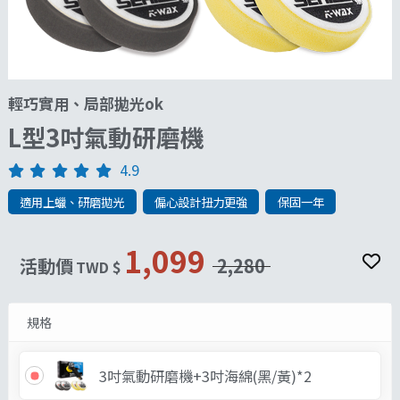
輕巧實用、局部拋光ok
L型3吋氣動研磨機
4.9
適用上蠟、研磨拋光
偏心設計扭力更強
保固一年
1,099
活動價
2,280
TWD $
規格
3吋氣動研磨機+3吋海綿(黑/黃)*2