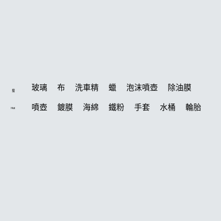
玻璃
布
洗車精
蠟
泡沫噴壺
除油膜
搜
噴壺
鍍膜
海綿
鐵粉
手套
水桶
輪胎
Hot
打蠟機
風槍
拋光
鍍膜劑
泡沫
油膜
吸水布
電動
打蠟棉
塑料
除油墨
瓷土
打蠟
汽車蠟推薦
磁土
輪胎油
風
機車
羊毛
泡沫噴壺推薦
吸水布推薦
柏油
消光
常見問題
美白
鞋
萬用
無線打蠟機
洗車
臘
瓶子