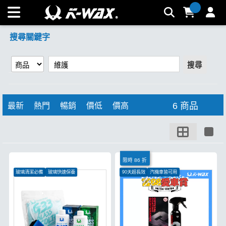
【維護】搜尋結果 | K-WAX台灣汽車美容材料
搜尋關鍵字
搜尋
6 商品
最新
熱門
暢銷
價低
價高
限時 86 折
玻璃清潔必備
玻璃快速保養
90天超長效
汽機車皆可用
去除玻璃油膜
超強光澤、極致膜厚