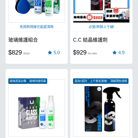
免雨刷視線也能超清晰
必搶!熱銷上千罐!
玻璃維護組合
C.C 結晶維護劑
$829
$929
5.0
4.9
$930
$1,080
玻璃清潔必備
玻璃快速保養
長效1個月
上千車友激推!
頂級潤色滑順
去除玻璃油膜