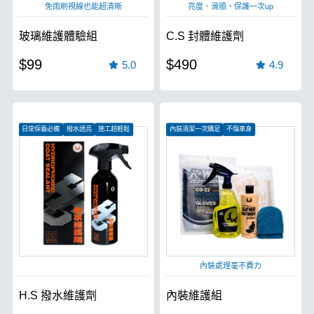
免雨刷視線也能超清晰
亮度、滑順、保護一次up
玻璃維護體驗組
C.S 封體維護劑
$99
$490
5.0
4.9
日常保養必備
撥水透亮
施工超輕鬆
內裝清潔一次購足
不傷車身
輕鬆掃除內裝髒汙
內裝處理毫不費力
H.S 撥水維護劑
內裝維護組