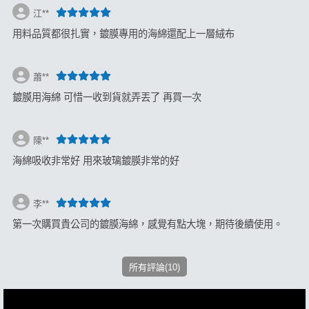
江**
用料品質都很扎實，鍍膜專用的海綿還配上一層絨布
蕭**
鍍膜用海綿 可惜一收到貨就弄丟了 再買一次
陳**
海綿吸收非常好 用來玻璃鍍膜非常的好
李**
第一次購買貴公司的鍍膜海綿，感覺有點大塊，期待後續使用。
所有評論(10)