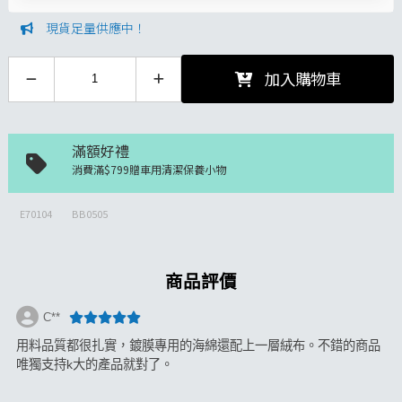
現貨足量供應中！
加入購物車
滿額好禮
消費滿$799贈車用清潔保養小物
E70104
BB0505
商品評價
C**
用料品質都很扎實，鍍膜專用的海綿還配上一層絨布。不錯的商品
唯獨支持k大的產品就對了。