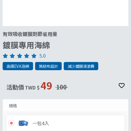
有效吸收鍍膜劑節省用量
鍍膜專用海綿
5.0
高級EVA泡綿
無紡布設計
減少鍍膜液浪費
49
活動價
100
TWD $
規格
一包4入