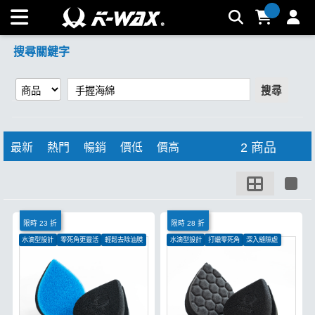
【手握海綿】搜尋結果 | K-WAX台灣汽車美容材料
搜尋關鍵字
搜尋
2 商品
最新
熱門
暢銷
價低
價高
限時 23 折
限時 28 折
水滴型設計
零死角更靈活
輕鬆去除油膜
水滴型設計
打蠟零死角
深入縫隙處