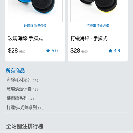
玻璃除油膜必備
汽機車打蠟必備
玻璃海綿-手握式
打蠟海綿 - 手握式
$28
$28
5.0
4.9
$120
$100
所有商品
海綿耗材系列
( 2 )
玻璃清潔保養
( 1 )
棕櫚蠟系列
( 1 )
打蠟/拋光綿系列
( 1 )
全站關注排行榜