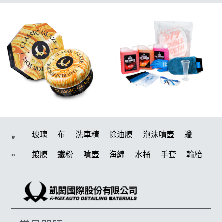
玻璃
布
洗車精
除油膜
泡沫噴壺
蠟
搜
鍍膜
鐵粉
噴壺
海綿
水桶
手套
輪胎
Hot
打蠟機
風槍
吸水布
油膜
泡沫
電動
鍍膜劑
打蠟棉
瓷土
機車
拋光
風
打蠟
磁土
D79
汽車蠟推薦
噴頭
除油墨
水痕