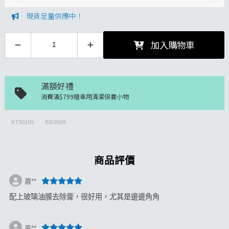
現貨足量供應中！
加入購物車
滿額好禮
消費滿$799贈車用清潔保養小物
KT90105
BB0509
商品評價
蕭**
配上玻璃油膜去除膏，很好用，尤其是邊邊角角
黃**