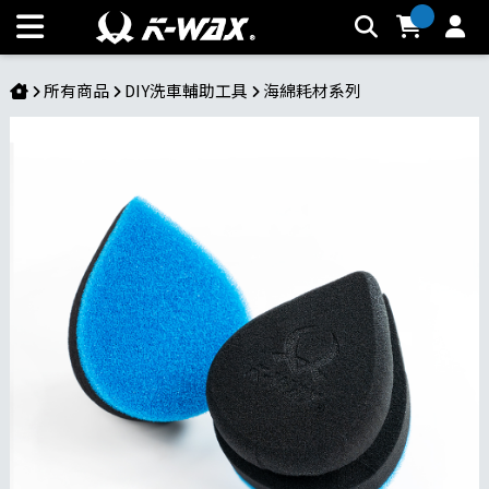
【玻璃海綿 - 手握式】水滴型設計｜零死角去除玻璃油膜｜強韌
厚實不變形 | K-WAX台灣汽車美容材料
所有商品
DIY洗車輔助工具
海綿耗材系列