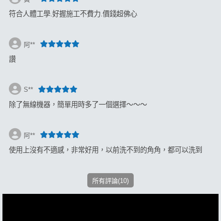
符合人體工學.好握施工不費力.價錢超佛心
阿**
讚
S**
除了無線機器，簡單用時多了一個選擇～～～
阿**
使用上沒有不適感，非常好用，以前洗不到的角角，都可以洗到
所有評論(10)