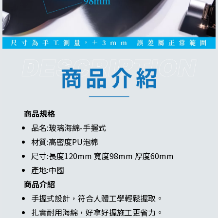
商品規格
品名:玻璃海綿-手握式
材質:高密度PU泡棉
尺寸:長度120mm 寬度98mm 厚度60mm
產地:中國
商品介紹
手握式設計，符合人體工學輕鬆握取。
扎實耐用海綿，好拿好握施工更省力。