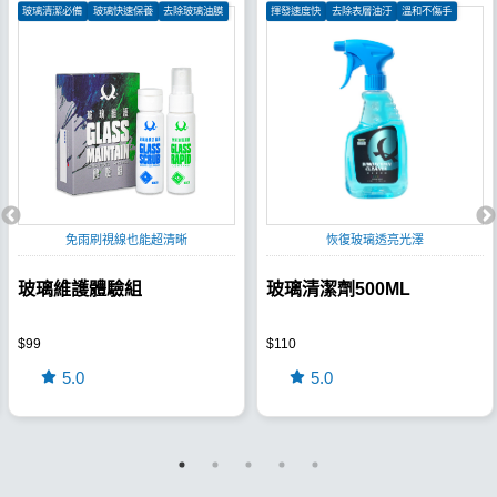
玻璃清潔必備
玻璃快速保養
去除玻璃油膜
揮發速度快
去除表層油汙
溫和不傷手
免雨刷視線也能超清晰
恢復玻璃透亮光澤
玻璃維護體驗組
玻璃清潔劑500ML
$99
$110
5.0
5.0