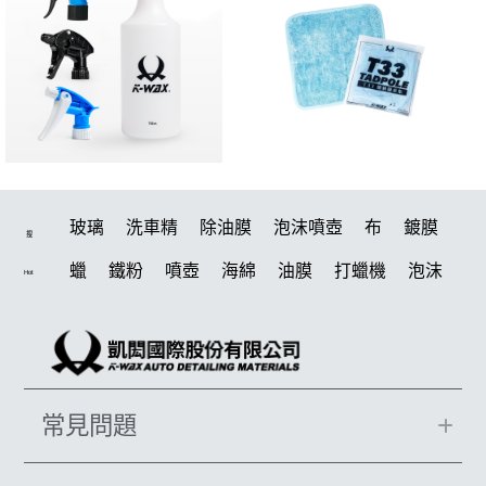
玻璃
洗車精
除油膜
泡沫噴壺
布
鍍膜
搜
蠟
鐵粉
噴壺
海綿
油膜
打蠟機
泡沫
Hot
水桶
手套
輪胎
風槍
吸水布
電動
拋光
打蠟棉
噴頭
鍍膜劑
D79
風
磁土
汽車蠟推薦
塑料
擦車布
機車
水槍
常見問題
泡沫噴壺推薦
瓷土
臘
輪胎油
鞋
打蠟