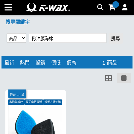
【除油膜海棉】搜尋結果 | K-WAX台灣汽車美容材料
搜尋關鍵字
搜尋
1 商品
最新
熱門
暢銷
價低
價高
限時 23 折
水滴型設計
零死角更靈活
輕鬆去除油膜