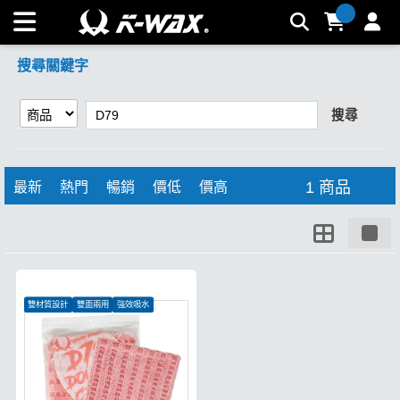
【D79】搜尋結果 | K-WAX台灣汽車美容材料
搜尋關鍵字
搜尋
1 商品
最新
熱門
暢銷
價低
價高
雙材質設計
雙面兩用
強效吸水