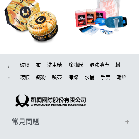
玻璃
布
洗車精
除油膜
泡沫噴壺
蠟
搜
鍍膜
鐵粉
噴壺
海綿
水桶
手套
輪胎
Hot
打蠟機
風槍
吸水布
油膜
泡沫
電動
鍍膜劑
打蠟棉
拋光
瓷土
機車
風
D79
磁土
打蠟
噴頭
汽車蠟推薦
收納
除油墨
常見問題
水痕
消光
泡沫噴壺推薦
輪胎油
塑料
鞋