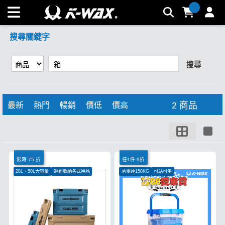
【箱】搜尋結果 | K-WAX台灣汽車美容材料
搜尋關鍵字
搜尋
2 商品
最新
熱門
暢銷
價低
價高
限時 75 折
任1件 9折
28L、50L大容量
輕鬆收納各式用品
承重達150KG
可站可坐
多場景皆可使用
水管固定架設計