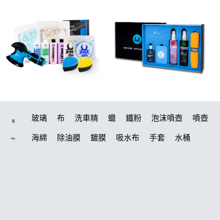
玻璃
布
洗車精
蠟
鐵粉
泡沫噴壺
噴壺
搜
海綿
除油膜
鍍膜
吸水布
手套
水桶
Hot
輪胎
打蠟機
風槍
拋光
電動
塑料
打蠟
除油墨
刷
鍍膜劑
油膜
洗車
泡沫
羊毛
柏油
輪胎油
汽車蠟推薦
綿
瓷土
萬用
風
磁土
美白
機車
清洗機
刷子
噴頭
常見問題