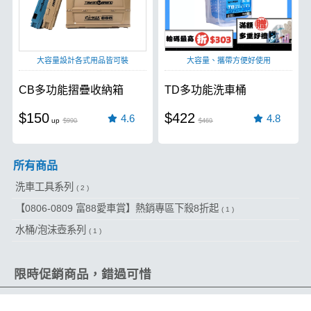
大容量設計各式用品皆可裝
大容量、攜帶方便好使用
CB多功能摺疊收納箱
TD多功能洗車桶
$150
$422
4.6
4.8
$990
$469
所有商品
洗車工具系列
( 2 )
【0806-0809 富88愛車賞】熱銷專區下殺8折起
( 1 )
水桶/泡沫壺系列
( 1 )
限時促銷商品，錯過可惜