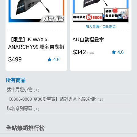
加大傘面、自動開合
【限量】K-WAX x
AU自動摺疊傘
ANARCHY99 聯名自動摺
$342
4.6
疊傘
$380
$499
4.6
所有商品
猛牛周邊小物
( 1 )
【0806-0809 富88愛車賞】熱銷專區下殺8折起
( 1 )
聯名系列專區
( 1 )
全站熱銷排行榜