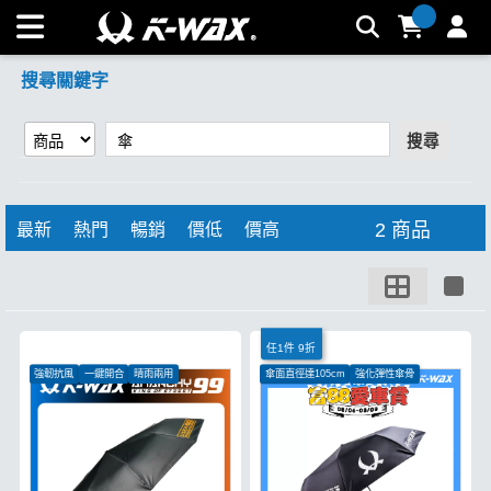
【傘】搜尋結果 | K-WAX台灣汽車美容材料
搜尋關鍵字
搜尋
2 商品
最新
熱門
暢銷
價低
價高
任1件 9折
強韌抗風
一鍵開合
晴雨兩用
傘面直徑達105cm
強化彈性傘骨
有效隔絕紫外線