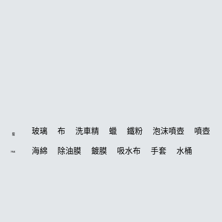
玻璃
布
洗車精
蠟
鐵粉
泡沫噴壺
噴壺
搜
海綿
除油膜
鍍膜
吸水布
手套
水桶
Hot
輪胎
打蠟機
風槍
拋光
打蠟
電動
塑料
除油墨
刷
鍍膜劑
油膜
洗車
輪胎油
泡沫
羊毛
柏油
汽車蠟推薦
綿
美白