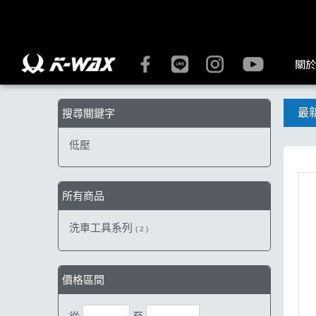
【低壓】搜尋結果 | K-WAX台灣汽車美容材料
關於
最
搜尋關鍵字
低壓
所有商品
洗車工具系列
( 2 )
價格區間