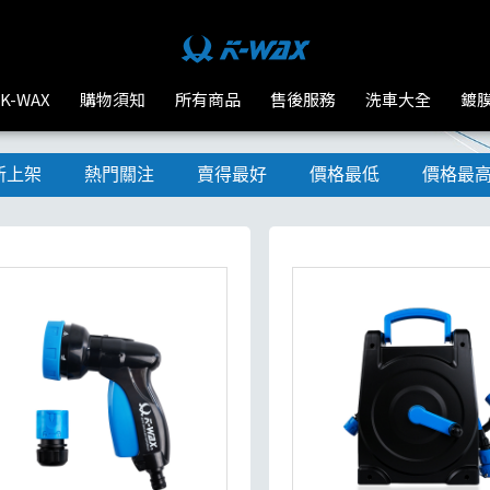
K-WAX
購物須知
所有商品
售後服務
洗車大全
鍍
新上架
熱門關注
賣得最好
價格最低
價格最