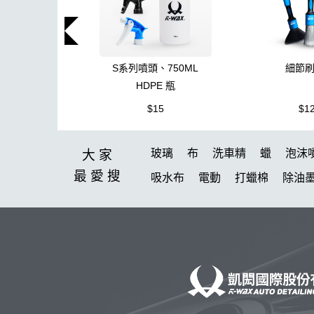
S系列噴頭、750ML
細節
HDPE 瓶
$15
$1
玻璃
布
洗車精
蠟
泡沫
大家
最愛
搜
吸水布
電動
打蠟棉
除油
鞋
柏油
消光
無線打蠟機
氣動 除油膜
刷
玻璃鍍膜
K-WAX EF電動泡沫噴壺
收納
DA機
噴槍頭
S系列噴頭+800
洗車桶
能量
新手洗車組