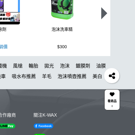
除劑
泡沫洗車精
K110+高壓
銷價
$300
$3,950
蠟機
風槍
輪胎
拋光
泡沫
鍍膜劑
油膜
機車
吸水布推薦
羊毛
泡沫噴壺推薦
美白
蝌蚪
颶風
新手洗車
噴頭
N33
清洗機
內裝
水痕
清潔
除蠟
颶風槍
清潔蠟
看商品
0
鋁圈鍍膜
KC-15
點漆
高壓清洗機
噴
合作廠商
關注K-WAX
蠟
噴嘴
高壓
雨刷
防水鞋
泡沫洗車精