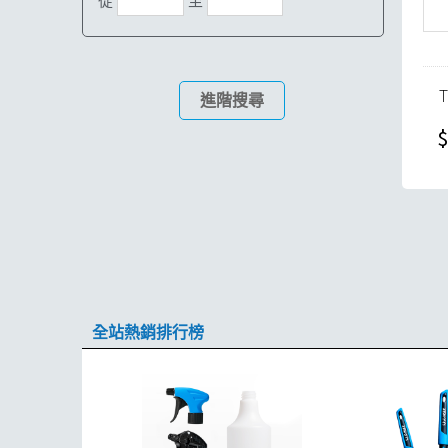
從
至
進階搜尋
$
全站熱銷排行榜