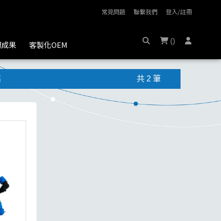
常見問題
聯繫我們
登入/註冊
(
)
膜成果
客製化OEM
高
共 2 筆