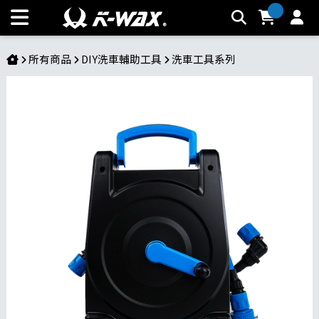
TL低壓水管車|快拆設計 輕巧機身 快速收納 可拆式 居家清潔 居
家洗車 園藝 灑水器 水管組 進水管5M | K-WAX台灣汽車美容材
料
所有商品
DIY洗車輔助工具
洗車工具系列