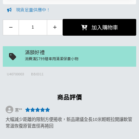
現貨足量供應中！
加入購物車
滿額好禮
消費滿$799贈車用清潔保養小物
U40700003
BB0311
商品評價
憲**
大幅減少距離的限制方便捲收，新品建議全長10米輕輕拉開讓軟管
常溫恢復原管直徑再捲回