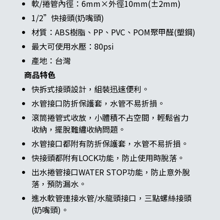
軟/捲管內徑：6mm×外徑10mm(±2mm)
1/2”快接頭(奶嘴頭)
材質：ABS樹脂、PP、PVC、POM聚甲醛(塑鋼)
最大可使用水壓：80psi
產地：台灣
商品特色
快拆式接頭設計，組裝迅速便利。
水管接口防折保護套，水管不易折損。
滾筒捲管式收放，小體積不占空間，輕鬆省力
收納，擺脫難纏收納問題。
水管接口都附有防折保護套，水管不易折損。
快接頭都附有LOCK功能，防止使用時脫落。
出水捲管接口WATER STOP功能，防止意外脫
落，預防漏水。
進水軟管連接水管/水龍頭接口，三點螺絲接頭
(奶嘴頭)。