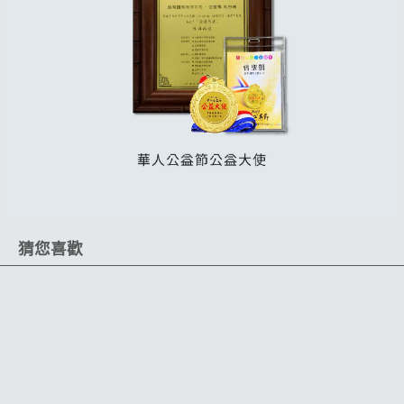
猜您喜歡
超大容量
工業滾輪
透明設計
內裝清潔一次購足
不傷車身
輕鬆掃除內裝髒汙