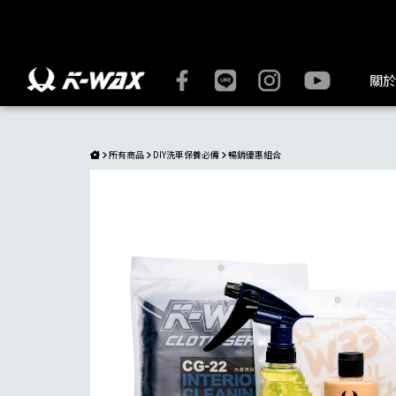
KWAX,皮革維護組合,汽車內裝,皮革保養,萬用清潔劑,內裝清潔,
關於
所有商品
DIY洗車保養必備
暢銷優惠組合