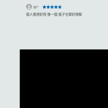
樺**
個人覺得好用 推一個 瓶子也算好擠壓