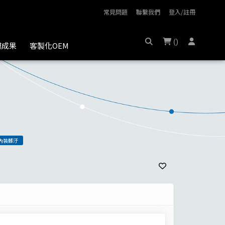
常見問題
聯繫我們
登入/註冊
(
)
膜成果
客製化OEM
內裝髒汙