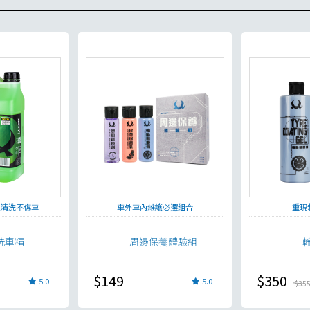
性清洗不傷車
車外車內維護必選組合
重現
洗車精
周邊保養體驗組
$149
$350
5.0
5.0
$35
貨足量供應中！