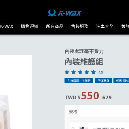
汽車美容 | K-WAX台灣汽車美容材料
K-WAX
購物須知
所有商品
售後服務
洗車大全
鍍
內裝處理毫不費力
內裝維護組
4.9
內裝清潔一次購足
不傷車身
輕鬆掃除
550
TWD $
629
規格