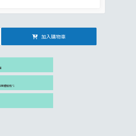
加入購物車
罐
紫羅蘭體驗瓶*1