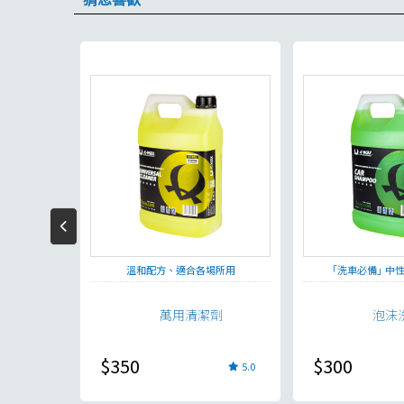
澤
溫和配方、適合各場所用
｢洗車必備｣ 中
劑
萬用清潔劑
泡沫
$350
$300
5.0
5.0
現