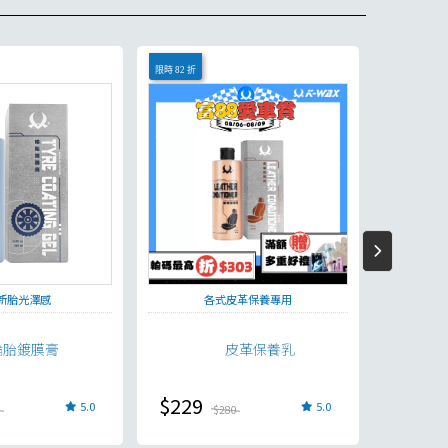
限時 82 折
新胎光澤感
各式皮革保養專用
輪胎鍍膜膏
皮革保養乳
$229
$330
5.0
5.0
5
$280