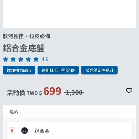
散熱極佳、拉皮必備
鋁合金底盤
4.9
增加扭力輸出
適用M16口徑Ro機
拋光穩定性提升
699
活動價
1,300
TWD $
規格
鋁合金