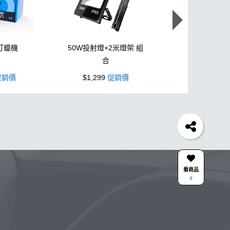
打蠟機
50W投射燈+2米燈架 組
L型3吋氣動
合
銷價
$1,299
促銷價
$1,099
促
蠟機
風槍
輪胎
拋光
鍍膜劑
泡沫
油膜
機車
羊毛
泡沫噴壺推薦
吸水布推薦
美白
風
下蠟布
氣動 除油膜
刷
玻璃鍍膜
洗機
清潔
颶風槍
除蠟
清潔蠟
看商品
0
劑
綿
無線
鋁圈鍍膜
KC-15
點漆
沫壺
星空
露營椅
噴槍頭
合作廠商
關注K-WAX