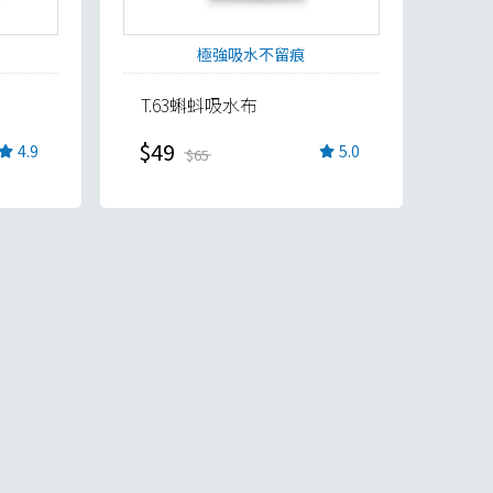
極強吸水不留痕
T.63蝌蚪吸水布
$49
4.9
5.0
$65