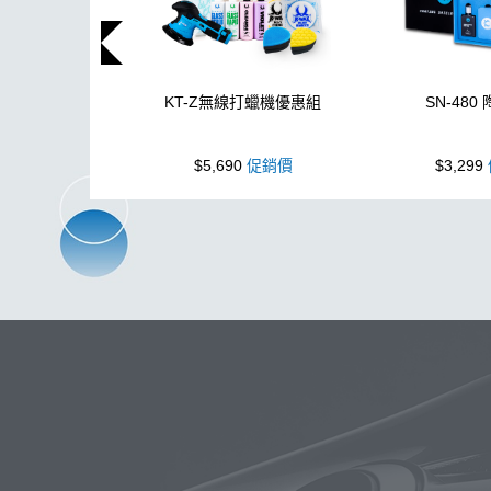
KT-Z無線打蠟機優惠組
SN-480
$5,690
促銷價
$3,299
玻璃
布
洗車精
蠟
泡沫
搜
吸水布
打蠟棉
電動
除油
鞋
柏油
消光
無線打蠟機
玻璃油膜去除膏
洗車機
K40
K-WAX EF電動泡沫噴壺
收納
高壓清洗機
噴
DA機
防水
S系列噴頭+800ML HDPE 瓶 S-