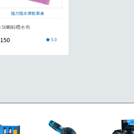
強力吸水擦乾車身
D.56蝌蚪吸水布
150
5.0