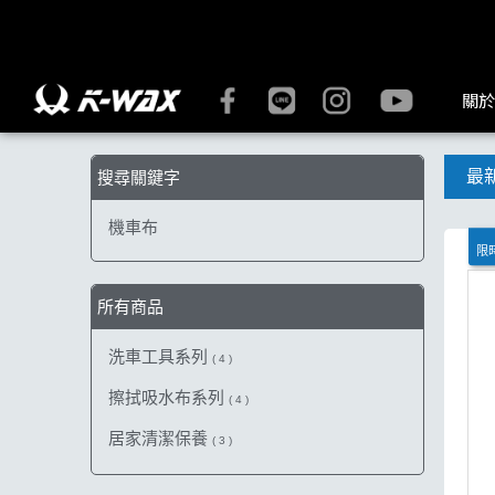
【機車布】搜尋結果 | K-WAX台灣汽車美容材料
關於
最
搜尋關鍵字
機車布
限時
所有商品
洗車工具系列
( 4 )
擦拭吸水布系列
( 4 )
居家清潔保養
( 3 )