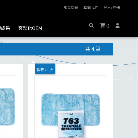
常見問題
聯繫我們
登入/註冊
(
)
膜成果
客製化OEM
高
共 4 筆
限時 75 折