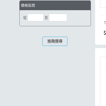
價格區間
從
至
$
進階搜尋