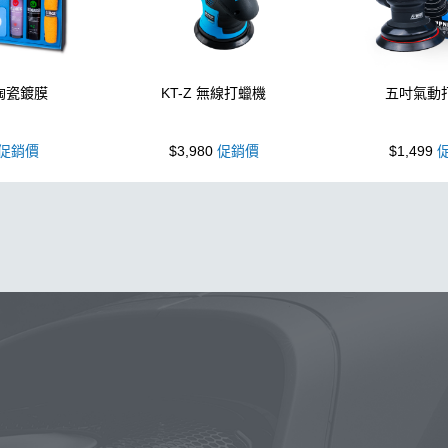
 陶瓷鍍膜
KT-Z 無線打蠟機
五吋氣動
促銷價
$3,980
促銷價
$1,499
促
噴壺
除油膜
噴壺
鍍膜
海綿
鐵粉
水桶
手套
打
墨
塑料
瓷土
打蠟
汽車蠟推薦
磁土
輪胎油
風
洗車
萬用
瓶子
臘
紫羅蘭
KT15
蝌蚪
刷子
颶
皮革
細節刷
水槍
黏土
新手洗車
噴頭
N33
清
蝌蚪吸水布
香氛
輪胎刷
ktz
內裝
水痕
萬用清潔
鞋
泡沫洗車精
洗車桶
能量
新手洗車組
拋光機
泡
常見問題
聯絡K-WAX
25噴
拋光DIY
擦車布
KT-Z
蚊蟲
下蠟
購物說明
電話：03-2712899