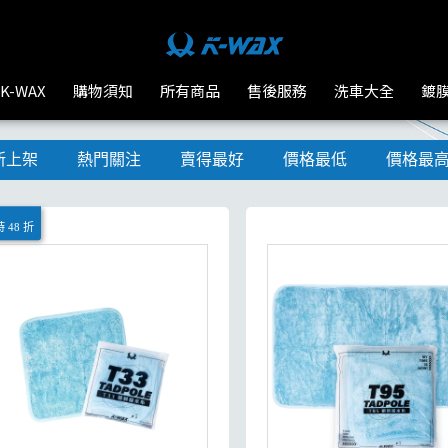
K-WAX
購物須知
所有商品
售後服務
洗車大全
鍍
新上架
熱門關注
賣得最好
價格最低
價格最
 48 折