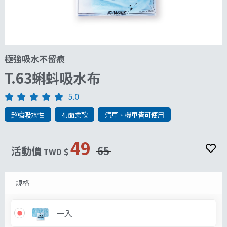
極強吸水不留痕
T.63蝌蚪吸水布
5.0
超強吸水性
布面柔軟
汽車、機車皆可使用
49
活動價
65
TWD $
規格
一入