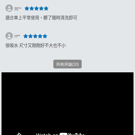
阿**
適合車上平常使用，髒了隨時清洗即可
H**
很吸水 尺寸又剛剛好不大也不小
所有評論(10)