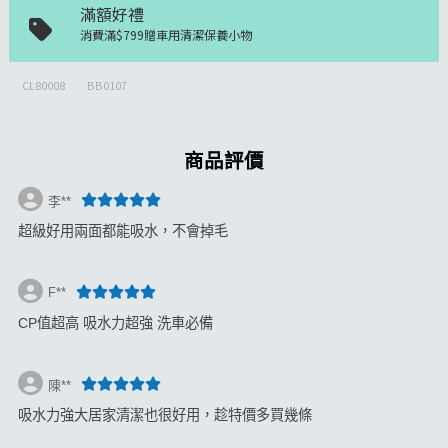
滿額好禮
消費滿$799贈車用清潔保養小物
CL80008
BB0107
商品評價
李**
超級好用兩面都能吸水，不會掉毛
F**
CP值超高 吸水力超強 洗車必備
陳**
吸水力強大居家清潔也很好用，趁特價多買幾條