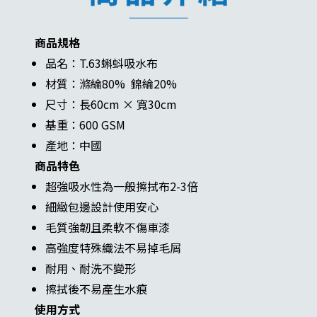
商品規格
品名：T.63蝌蚪吸水布
材質：滌綸80% 錦綸20%
尺寸：長60cm × 寬30cm
基重：600 GSM
產地：中國
商品特色
超強吸水性為一般擦拭布2-3倍
細緻包邊設計使用安心
毛質強韌且柔軟不傷車漆
高強度特殊織法不易掉毛屑
耐用、耐洗不變形
擦拭後不易產生水痕
使用方式