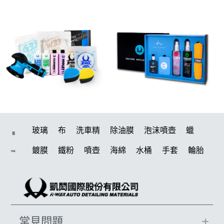
玻璃
布
洗車精
除油膜
泡沫噴壺
蠟
搜
鍍膜
鐵粉
噴壺
海綿
水桶
手套
輪胎
Hot
打蠟機
風槍
吸水布
油膜
泡沫
電動
鍍膜劑
打蠟棉
拋光
瓷土
機車
風
磁土
D79
打蠟
噴頭
汽車蠟推薦
收納
除油墨
常見問題