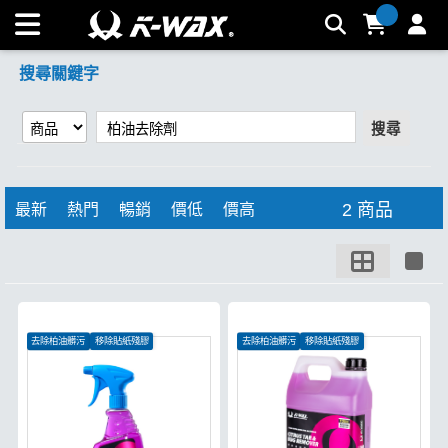
【柏油去除劑】搜尋結果 | K-WAX台灣汽車美容材料
搜尋關鍵字
搜尋
2 商品
最新
熱門
暢銷
價低
價高
去除柏油髒污
移除貼紙殘膠
去除柏油髒污
移除貼紙殘膠
消滅蟲屍鳥屎
消滅蟲屍鳥屎