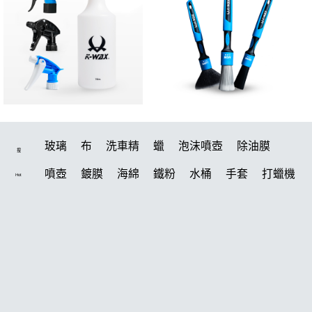
玻璃
布
洗車精
蠟
泡沫噴壺
除油膜
搜
噴壺
鍍膜
海綿
鐵粉
水桶
手套
打蠟機
Hot
風槍
輪胎
拋光
泡沫
鍍膜劑
油膜
吸水布
電動
打蠟棉
除油墨
塑料
瓷土
磁土
打蠟
汽車蠟推薦
輪胎油
風
機車
泡沫噴壺推薦
吸水布推薦
羊毛
美白
鞋
常見問題