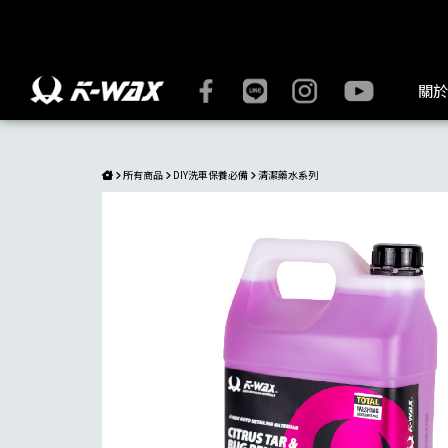
輕鬆去除車漆柏油、鳥屎等髒污！不傷烤漆的清潔愛車必備藥水 |
關於
所有商品
DIY洗車保養必備
清潔藥水系列