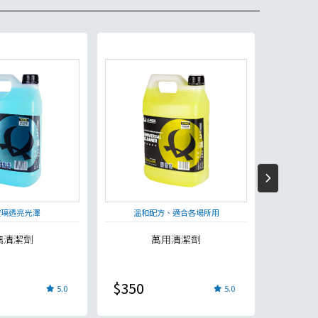
玻璃透亮光澤
溫和配方、適合各場所用
「洗車
璃清潔劑
萬用清潔劑
柏
$350
$180
5.0
5.0