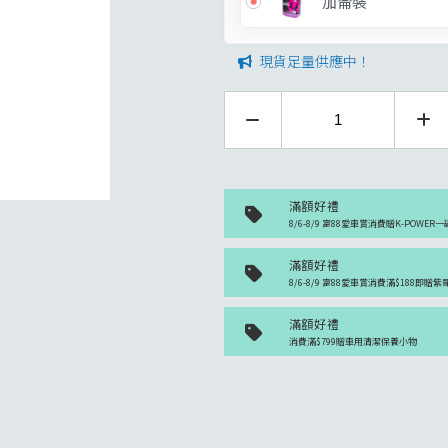
加侖裝
現貨足量供應中！
滿額好禮
8/6-8/9 富88愛車賞消費贈K-POWER一
滿額好禮
8/6-8/9 富88愛車賞消費滿$188即贈
滿額好禮
消費滿$799贈車用清潔保養小物