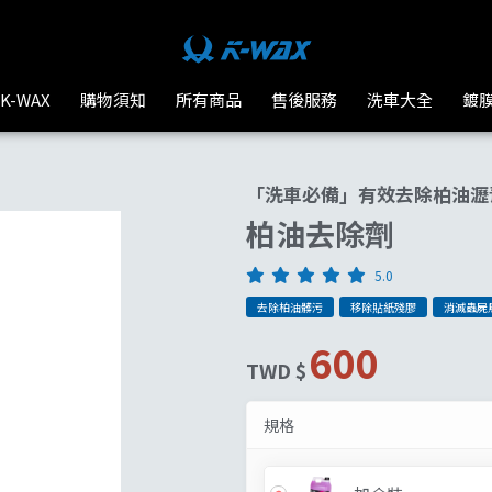
 K-WAX台灣汽車美容材料
K-WAX
購物須知
所有商品
售後服務
洗車大全
鍍
「洗車必備」有效去除柏油瀝
柏油去除劑
5.0
去除柏油髒污
移除貼紙殘膠
消滅蟲屍
600
TWD $
規格