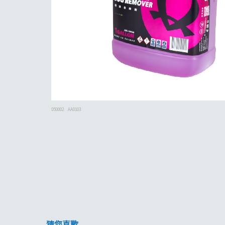
D50002
AA0103
猜您喜歡