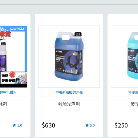
速軟化鐵粉
重現新胎般的光亮
恢復
除劑
輪胎光澤劑
玻
$630
$250
5.0
5.0
貨足量供應中！