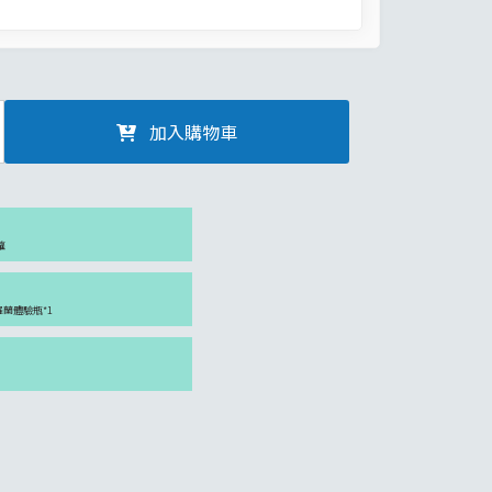
加入購物車
罐
紫羅蘭體驗瓶*1