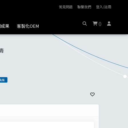
常見問題
聯繫我們
登入/註冊
(
)
膜成果
客製化OEM
青
鳥屎