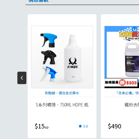
洗不傷車
耐酸鹼、適合各式藥水
「洗車必備」快
S系列噴頭、750ML HDPE 瓶
鐵粉去
$15
$490
5.0
5.0
現