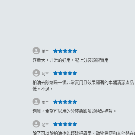
返回
蕭**
容量大，非常的好用，配上分裝頭很實用
阿**
柏油去除劑是一個非常實用且效果顯著的車輛清潔產品
低。不過，
周**
划算，希望可以用的分裝瓶跟噴頭快點補貨。
范**
除了可以除柏油也能輕鬆把蟲屍、動物糞便和其他黏在