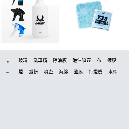
玻璃
洗車精
除油膜
泡沫噴壺
布
鍍膜
搜
蠟
鐵粉
噴壺
海綿
油膜
打蠟機
水桶
Hot
泡沫
手套
輪胎
風槍
吸水布
拋光
電動
噴頭
鍍膜劑
打蠟棉
風
磁土
汽車蠟推薦
塑料
D79
擦車布
水槍
機車
瓷土
臘
輪胎油
鞋
泡沫噴壺推薦
水痕
收納
打蠟
常見問題