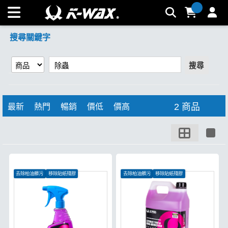
【除蟲】搜尋結果 | K-WAX台灣汽車美容材料
搜尋關鍵字
搜尋
2 商品
最新
熱門
暢銷
價低
價高
去除柏油髒污
移除貼紙殘膠
去除柏油髒污
移除貼紙殘膠
消滅蟲屍鳥屎
消滅蟲屍鳥屎