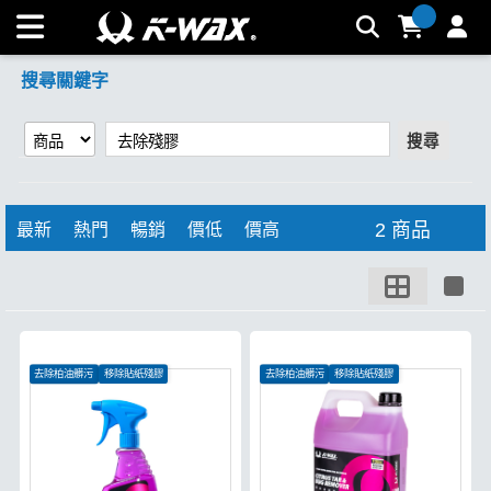
【去除殘膠】搜尋結果 | K-WAX台灣汽車美容材料
搜尋關鍵字
搜尋
2 商品
最新
熱門
暢銷
價低
價高
去除柏油髒污
移除貼紙殘膠
去除柏油髒污
移除貼紙殘膠
消滅蟲屍鳥屎
消滅蟲屍鳥屎