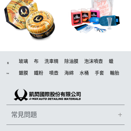
玻璃
布
洗車精
除油膜
泡沫噴壺
蠟
搜
鍍膜
鐵粉
噴壺
海綿
水桶
手套
輪胎
Hot
打蠟機
風槍
吸水布
油膜
泡沫
電動
鍍膜劑
打蠟棉
拋光
瓷土
機車
風
打蠟
磁土
D79
汽車蠟推薦
噴頭
收納
除油墨
常見問題
水痕
塑料
鞋
洗車
柏油
消光