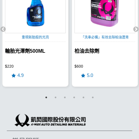
重現新胎般的光亮
「洗車必備」有效去除柏油瀝青
輪胎光澤劑500ML
柏油去除劑
$220
$600
4.9
5.0