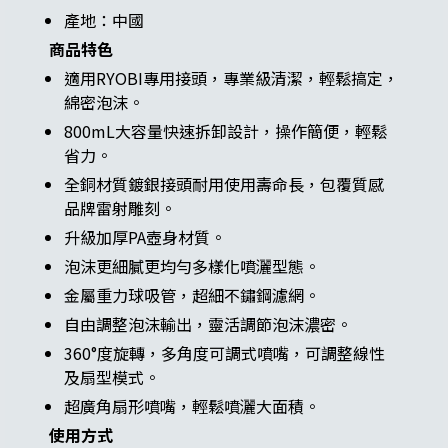
產地：中國
商品特色
適用RYOBI專用接頭，專業級清潔，輕鬆搞定，
綿密泡沫。
800mL大容量快速拆卸設計，操作簡便，輕鬆
省力。
全銅材質鍍銀接頭耐用使用壽命長，包覆質感
品牌雷射雕刻。
升級加厚PA壺身材質。
泡沫更細膩更均勻多樣化噴灑型態。
金屬重力球吸管，超細不鏽鋼濾網。
自由調整泡沫輸出，靈活調節泡沫濃密。
360°度旋轉，多角度可調式噴嘴，可調整線性
及扇型模式。
超廣角扇形噴嘴，輕鬆噴灑大面積。
使用方式