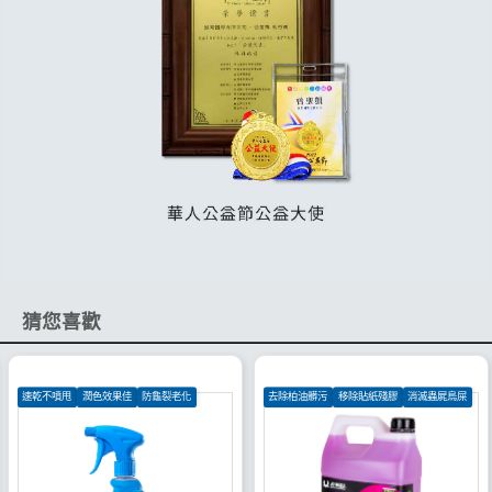
猜您喜歡
速乾不噴甩
潤色效果佳
防龜裂老化
去除柏油髒污
移除貼紙殘膠
消滅蟲屍鳥屎