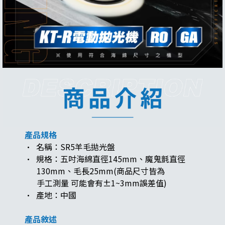
產品規格
· 名稱：SR5羊毛拋光盤
· 規格：五吋海綿直徑145mm、魔鬼氈直徑
130mm、毛長25mm(商品尺寸皆為
手工測量 可能會有±1~3mm誤差值)
· 產地：中國
產品敘述