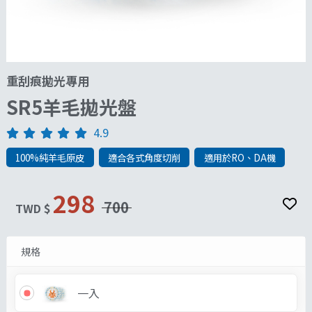
重刮痕拋光專用
SR5羊毛拋光盤
4.9
100%純羊毛原皮
適合各式角度切削
適用於RO、DA機
298
700
TWD $
規格
一入