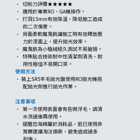
· 切削力評價★★★★★
· 適用於專業RO、GA機操作。
· 打洞15mm有效降溫，降低施工造成
的二次傷害。
· 背面柔軟魔鬼氈讓施工時有效釋放壓
力於漆面上，提升拋光效率。
· 魔鬼氈為小植絨經久測試不易破損。
· 特殊貼合技術耐中性清潔劑清洗，耐
用性極佳不易開口笑。
使用方法
· 裝上SR5羊毛拋光盤使用RO拋光機搭
配拋光劑進行拋光作業。
注意事項
· 第一次使用表面會有些微浮毛，請清
水洗過後再使用。
· 提醒您海綿屬於消耗品，若已使用非
常髒建議淘汰換新，避免造成過多
刮傷。