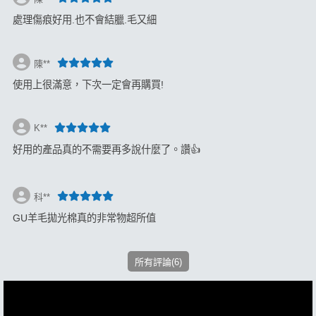
處理傷痕好用.也不會結臘.毛又細
陳**
使用上很滿意，下次一定會再購買!
K**
好用的產品真的不需要再多說什麼了。讚👍
科**
GU羊毛拋光棉真的非常物超所值
所有評論(6)