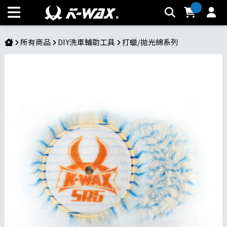
SR5羊毛拋光盤 | K-WAX台灣汽車美容材料
所有商品
DIY洗車輔助工具
打蠟/拋光綿系列