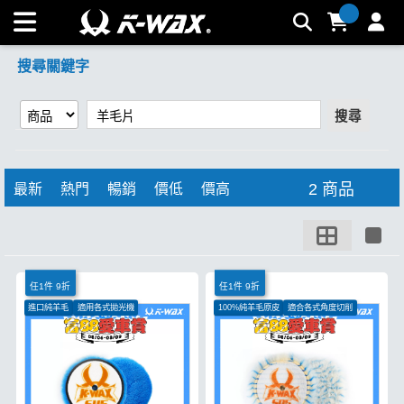
【羊毛片】搜尋結果 | K-WAX台灣汽車美容材料
搜尋關鍵字
搜尋
2 商品
最新
熱門
暢銷
價低
價高
任1件 9折
任1件 9折
進口純羊毛
適用各式拋光機
100%純羊毛原皮
適合各式角度切削
適合各式角度切削
適用於RO、DA機