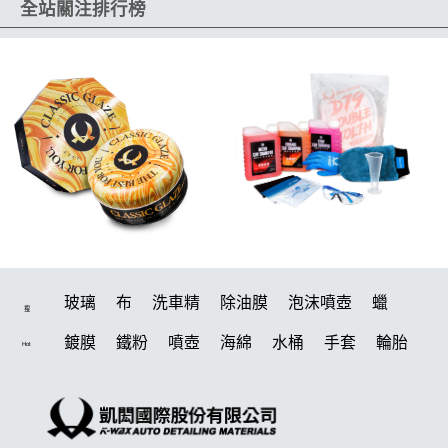
全站關注排行榜
玻璃
布
洗車精
除油膜
泡沫噴壺
蠟
搜
鍍膜
鐵粉
噴壺
海綿
水桶
手套
輪胎
Hot
打蠟機
風槍
吸水布
油膜
泡沫
電動
鍍膜劑
打蠟棉
拋光
瓷土
機車
風
打蠟