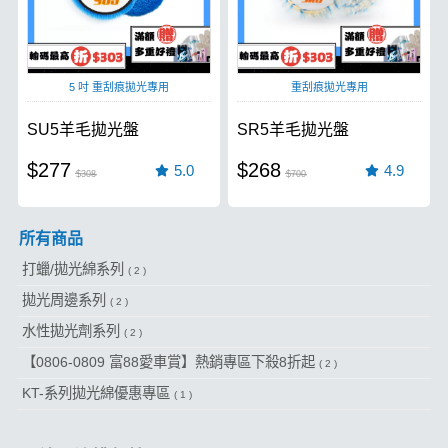
5 吋 重刮痕拋光專用
重刮痕拋光專用
SU5羊毛拋光盤
SR5羊毛拋光盤
$277
$268
5.0
4.9
$308
$700
所有商品
打蠟/拋光綿系列
( 2 )
拋光周邊系列
( 2 )
水性拋光劑系列
( 2 )
【0806-0809 富88愛車賞】熱銷專區下殺8折起
( 2 )
KT-系列拋光綿優惠專區
( 1 )