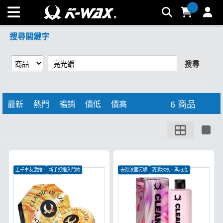
【亮光蠟】搜尋結果 | K-WAX台灣汽車美容材料
搜尋關鍵字
搜尋
6 商品
最新
熱門
暢銷
價低
價高
上千車友激推!
新手打蠟入門款
去除漆面污垢
清潔水痕、黑刁底
消光、包膜車皆可使用
恢復漆面光澤