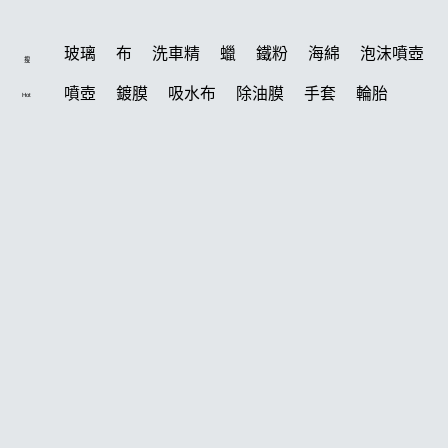
玻璃
布
洗車精
蠟
鐵粉
海綿
泡沫噴壺
搜
噴壺
鍍膜
吸水布
除油膜
手套
輪胎
Hot
水桶
打蠟機
風槍
刷
電動
打蠟
除油墨
洗車
美白
鍍膜劑
拋光
油膜
汽車蠟推薦
輪胎油
塑料
柏油
泡沫
羊毛
蝌蚪
噴頭
萬用
瓷土
內裝
綿
玻璃鍍膜
風
k40
常見問題
刷子
清潔蠟
吸水布推薦
清洗機
聯絡K-WAX
K-WAX CS 封體維護劑 II代
機車
雨刷精
無線打蠟機
磁土
下蠟布
臘
能量
輪胎刷
合作廠商
紫羅蘭
瓶子
下蠟
噴
皮革
洗車機
黏土