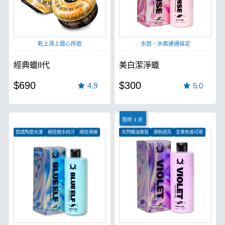
乾上濕上隨心所欲
水斑、水痕通通搞定
經典蠟II代
美白潔淨蠟
$690
$300
4.9
5.0
限時 3 折
質感陶瓷光澤
極佳撥水抗汙
絕佳滑順
天然精油香氣
清新透亮
全車色皆可用