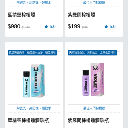
陶瓷光、高防護、超撥水
最佳入門棕櫚蠟
藍精靈棕櫚蠟
紫羅蘭棕櫚蠟
$980
$199
5.0
5.0
$1,150
$670
質感陶瓷光澤
極佳撥水抗汙
絕佳滑順
天然精油香氣
清新透亮
全車色皆可用
陶瓷光、高防護、超撥水
最佳入門棕櫚蠟
藍精靈棕櫚蠟體驗瓶
紫羅蘭棕櫚蠟體驗瓶