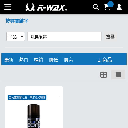
【除臭噴霧】搜尋結果 | K-WAX台灣汽車美容材料
搜尋關鍵字
搜尋
1 商品
最新
熱門
暢銷
價低
價高
室內空間皆可用
奈米級光觸媒
去除各種頑固異味