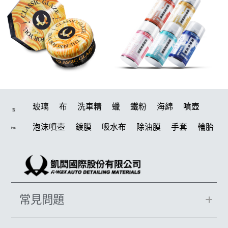
玻璃
布
洗車精
蠟
鐵粉
海綿
噴壺
搜
泡沫噴壺
鍍膜
吸水布
除油膜
手套
輪胎
Hot
水桶
打蠟機
風槍
刷
電動
打蠟
除油墨
洗車
美白
鍍膜劑
油膜
拋光
塑料
汽車蠟推薦
輪胎油
柏油
蝌蚪
泡沫
羊毛
常見問題
綿
噴頭
萬用
瓷土
內裝
k40
玻璃鍍膜